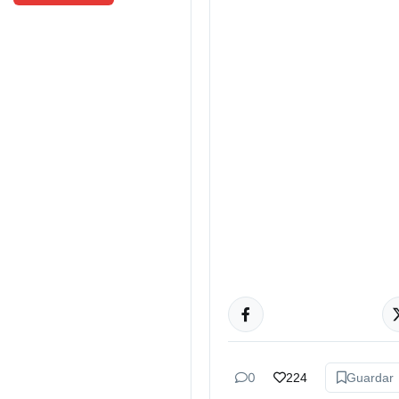
GÉNERO Y
DIVERSIDAD
0
224
Guardar