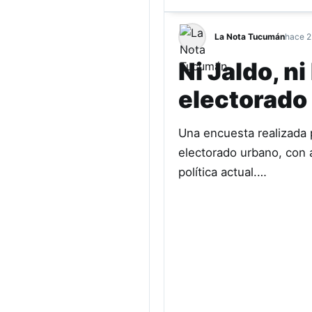
La Nota Tucumán
hace 2
Ni Jaldo, n
electorado 
Una encuesta realizada 
electorado urbano, con a
política actual.…