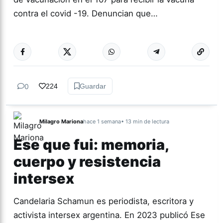
contra el covid -19. Denuncian que…
Más acc
TUCUMÁN
0
224
Guardar
Milagro Mariona
hace 1 semana
• 13 min de lectura
Ese que fui: memoria,
cuerpo y resistencia
intersex
Candelaria Schamun es periodista, escritora y
activista intersex argentina. En 2023 publicó Ese