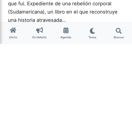
que fui. Expediente de una rebelión corporal
(Sudamericana), un libro en el que reconstruye
una historia atravesada…
Inicio
En debate
Agenda
Tema
Buscar
Más acc
GÉNERO Y
DIVERSIDAD
0
143
Guardar
La Nota Tucumán
hace 2 semanas
• 5 min de lectura
Un mojón cultural y
espiritual de Nuestra
Tierra
Por Lourdes Albornoz El sábado 25 de julio se