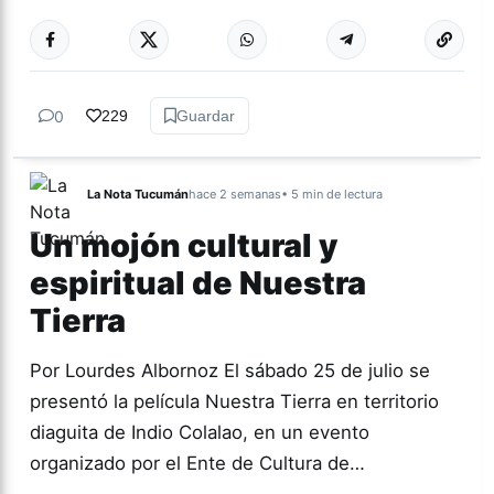
Más acc
TUCUMÁN
0
229
Guardar
La Nota Tucumán
hace 2 semanas
• 5 min de lectura
Un mojón cultural y
espiritual de Nuestra
Tierra
Por Lourdes Albornoz El sábado 25 de julio se
presentó la película Nuestra Tierra en territorio
diaguita de Indio Colalao, en un evento
organizado por el Ente de Cultura de…