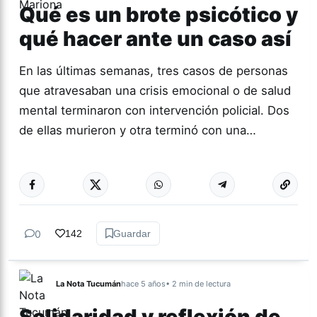
Qué es un brote psicótico y
qué hacer ante un caso así
En las últimas semanas, tres casos de personas
que atravesaban una crisis emocional o de salud
mental terminaron con intervención policial. Dos
de ellas murieron y otra terminó con una…
Más acc
ACTUALIDAD
0
142
Guardar
La Nota Tucumán
hace 5 años
• 2 min de lectura
Solidaridad y reflexión de