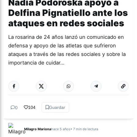
Nadia Podoroska apoyó a
Delfina Pignatiello ante los
ataques en redes sociales
La rosarina de 24 años lanzó un comunicado en
defensa y apoyo de las atletas que sufrieron
ataques a través de las redes sociales y sobre la
importancia de cuidar…
Más acc
DEPORTES
0
104
Guardar
Milagro Mariona
hace 5 años
• 7 min de lectura