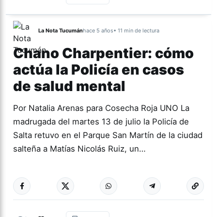
La Nota Tucumán
hace 5 años
• 11 min de lectura
Chano Charpentier: cómo
actúa la Policía en casos
de salud mental
Por Natalia Arenas para Cosecha Roja UNO La
madrugada del martes 13 de julio la Policía de
Salta retuvo en el Parque San Martín de la ciudad
salteña a Matías Nicolás Ruiz, un…
Más acc
ACTUALIDAD