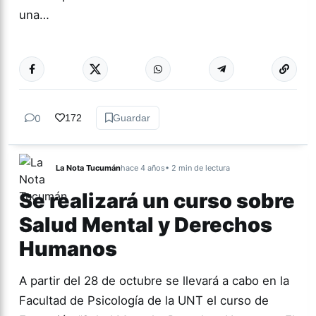
una…
Más acc
ACTUALIDAD
0
172
Guardar
La Nota Tucumán
hace 4 años
• 2 min de lectura
Se realizará un curso sobre
Salud Mental y Derechos
Humanos
A partir del 28 de octubre se llevará a cabo en la
Facultad de Psicología de la UNT el curso de