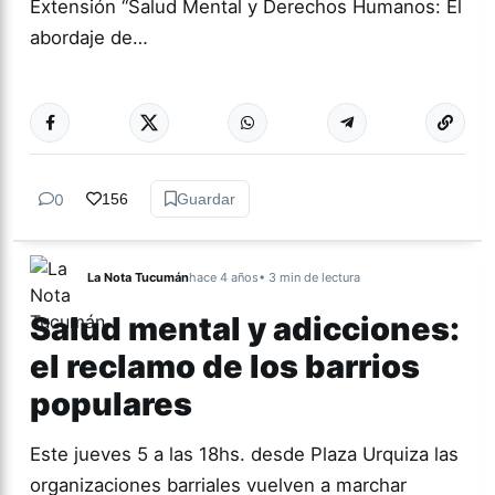
Extensión “Salud Mental y Derechos Humanos: El
abordaje de…
Más acc
TUCUMÁN
0
156
Guardar
La Nota Tucumán
hace 4 años
• 3 min de lectura
Salud mental y adicciones:
el reclamo de los barrios
populares
Este jueves 5 a las 18hs. desde Plaza Urquiza las
organizaciones barriales vuelven a marchar