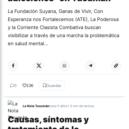
La Fundación Suyana, Ganas de Vivir, Con
Esperanza nos Fortalecemos (ATE), La Poderosa
y la Corriente Clasista Combativa buscan
visibilizar a través de una marcha la problemática
en salud mental…
Más acc
TUCUMÁN
0
136
Guardar
La Nota Tucumán
hace 5 años
• 3 min de lectura
Causas, síntomas y