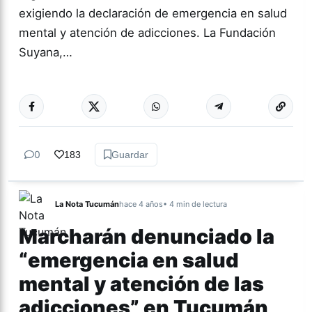
exigiendo la declaración de emergencia en salud
mental y atención de adicciones. La Fundación
Suyana,…
Más acc
TUCUMÁN
0
183
Guardar
La Nota Tucumán
hace 4 años
• 4 min de lectura
Marcharán denunciado la
“emergencia en salud
mental y atención de las
adicciones” en Tucumán