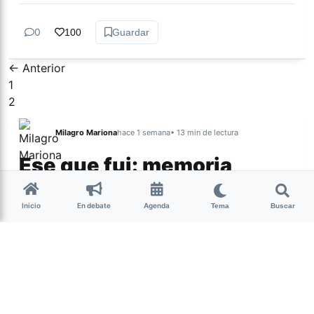
0
100
Guardar
← Anterior
1
2
Milagro Mariona
hace 1 semana
• 13 min de lectura
Ese que fui: memoria,
cuerpo y resistencia
intersex
Inicio
En debate
Agenda
Tema
Buscar
Candelaria Schamun es periodista, escritora y
activista intersex argentina. En 2023 publicó Ese
que fui. Expediente de una rebelión corporal
(Sudamericana), un libro en el que reconstruye