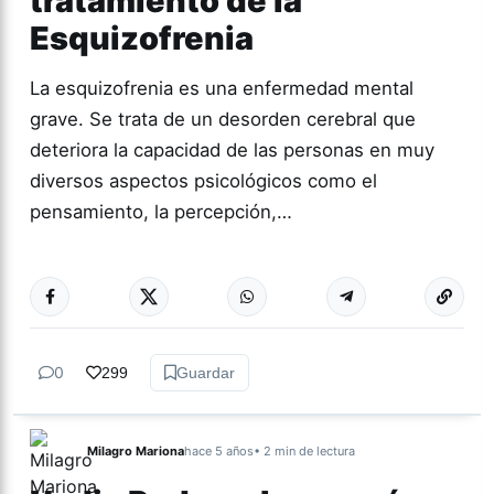
tratamiento de la
Esquizofrenia
La esquizofrenia es una enfermedad mental
grave. Se trata de un desorden cerebral que
deteriora la capacidad de las personas en muy
diversos aspectos psicológicos como el
pensamiento, la percepción,…
Más acc
ACTUALIDAD
0
299
Guardar
Milagro Mariona
hace 5 años
• 2 min de lectura