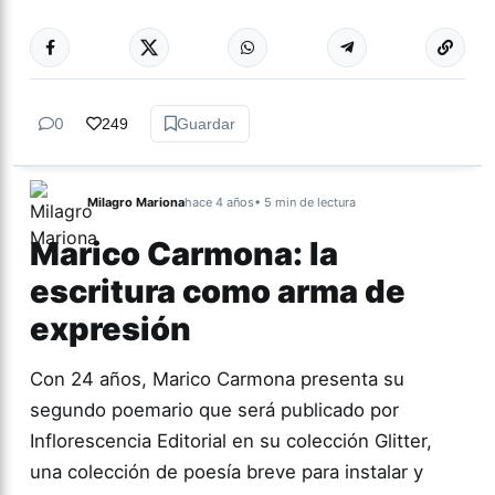
Más acc
CULTURA
0
249
Guardar
Milagro Mariona
hace 4 años
• 5 min de lectura
Marico Carmona: la
escritura como arma de
expresión
Con 24 años, Marico Carmona presenta su
segundo poemario que será publicado por
Inflorescencia Editorial en su colección Glitter,
una colección de poesía breve para instalar y