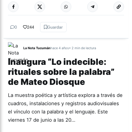
Más acc
CULTURA
0
244
Guardar
La Nota Tucumán
hace 4 años
• 2 min de lectura
Inaugura “Lo indecible:
rituales sobre la palabra”
de Mateo Diosque
La muestra poética y artística explora a través de
cuadros, instalaciones y registros audiovisuales
el vínculo con la palabra y el lenguaje. Este
viernes 17 de junio a las 20…