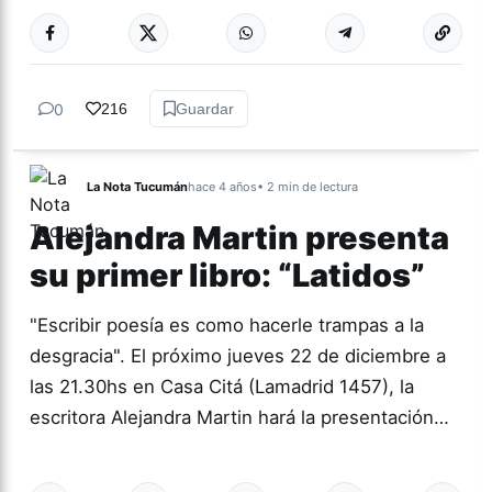
Más acc
CULTURA
0
216
Guardar
La Nota Tucumán
hace 4 años
• 2 min de lectura
Alejandra Martin presenta
su primer libro: “Latidos”
"Escribir poesía es como hacerle trampas a la
desgracia". El próximo jueves 22 de diciembre a
las 21.30hs en Casa Citá (Lamadrid 1457), la
escritora Alejandra Martin hará la presentación…
Más acc
CULTURA