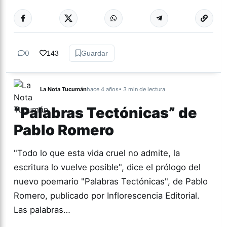
Más acc
CULTURA
0
143
Guardar
La Nota Tucumán
hace 4 años
• 3 min de lectura
“Palabras Tectónicas” de
Pablo Romero
"Todo lo que esta vida cruel no admite, la
escritura lo vuelve posible", dice el prólogo del
nuevo poemario "Palabras Tectónicas", de Pablo
Romero, publicado por Inflorescencia Editorial.
Las palabras…