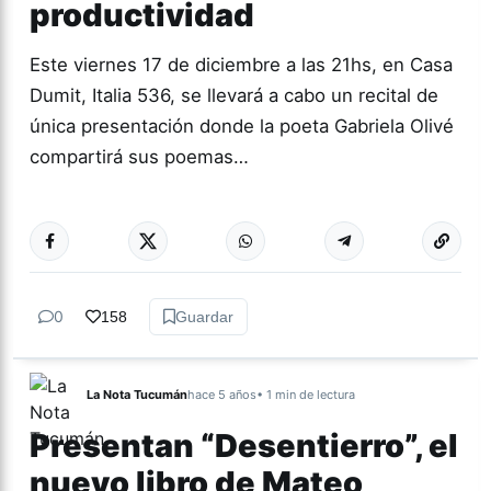
productividad
Este viernes 17 de diciembre a las 21hs, en Casa
Dumit, Italia 536, se llevará a cabo un recital de
única presentación donde la poeta Gabriela Olivé
compartirá sus poemas…
Más acc
CULTURA
0
158
Guardar
La Nota Tucumán
hace 5 años
• 1 min de lectura
Presentan “Desentierro”, el
nuevo libro de Mateo