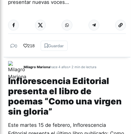
presentar nuevas voces…
Más acc
CULTURA
0
218
Guardar
Milagro Mariona
hace 4 años
• 2 min de lectura
Inflorescencia Editorial
presenta el libro de
poemas “Como una virgen
sin gloria”
Este martes 15 de febrero, Inflorescencia
Editorial presenta el último libro publicado: Como