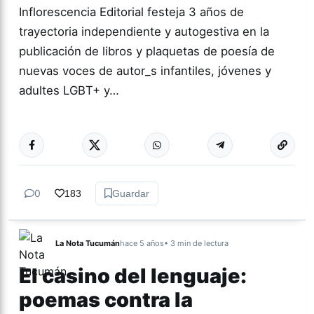
Inflorescencia Editorial festeja 3 años de
trayectoria independiente y autogestiva en la
publicación de libros y plaquetas de poesía de
nuevas voces de autor_s infantiles, jóvenes y
adultes LGBT+ y…
Más acc
GÉNERO Y
DIVERSIDAD
0
183
Guardar
La Nota Tucumán
hace 5 años
• 3 min de lectura
El casino del lenguaje:
poemas contra la