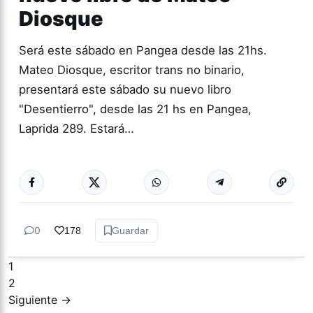
Diosque
Será este sábado en Pangea desde las 21hs.
Mateo Diosque, escritor trans no binario,
presentará este sábado su nuevo libro
"Desentierro", desde las 21 hs en Pangea,
Laprida 289. Estará…
Más acc
CULTURA
0
178
Guardar
1
2
Siguiente →