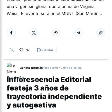
una virgen sin gloria, opera prima de Virginia
Weiss. El evento será en el MUNT (San Martín…
Más acc
CULTURA
0
176
Guardar
La Nota Tucumán
hace 5 años
• 3 min de lectura
Inflorescencia Editorial
festeja 3 años de
trayectoria independiente
y autogestiva