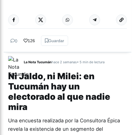
Más acc
ACTUALIDAD
0
126
Guardar
La Nota Tucumán
hace 2 semanas
• 5 min de lectura
Ni Jaldo, ni Milei: en
Tucumán hay un
electorado al que nadie
mira
Una encuesta realizada por la Consultora Épica
revela la existencia de un segmento del