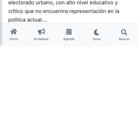
electorado urbano, con alto nivel educativo y
crítico que no encuentra representación en la
política actual.…
Inicio
En debate
Agenda
Más acc
Tema
Buscar
POLÍTICA
0
166
Guardar
Milagro Mariona
hace 2 semanas
• 13 min de lectura
Ese que fui: memoria,
cuerpo y resistencia
intersex
Candelaria Schamun es periodista, escritora y