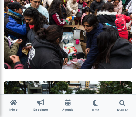
Inicio
En debate
Agenda
Tema
Buscar