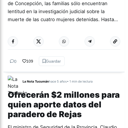
de Concepción, las familias sólo encuentran
lentitud en la investigación judicial sobre la
muerte de las cuatro mujeres detenidas. Hasta…
Más acc
TUCUMÁN
0
109
Guardar
La Nota Tucumán
hace 5 años
• 1 min de lectura
Ofrecerán $2 millones para
quien aporte datos del
paradero de Rejas
El ministro de Seguridad de la Provincia, Claudio