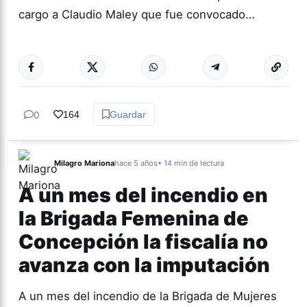
cargo a Claudio Maley que fue convocado…
Más acc
TUCUMÁN
0
164
Guardar
Milagro Mariona
hace 5 años
• 14 min de lectura
A un mes del incendio en
la Brigada Femenina de
Concepción la fiscalía no
avanza con la imputación
A un mes del incendio de la Brigada de Mujeres