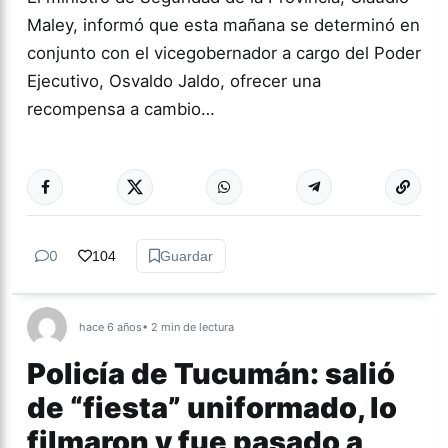
Maley, informó que esta mañana se determinó en
conjunto con el vicegobernador a cargo del Poder
Ejecutivo, Osvaldo Jaldo, ofrecer una
recompensa a cambio…
Más acc
ACTUALIDAD
0
104
Guardar
hace 6 años
• 2 min de lectura
Policía de Tucumán: salió
de “fiesta” uniformado, lo
filmaron y fue pasado a