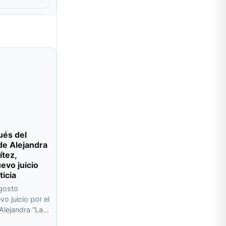
ués del
de Alejandra
ítez,
evo juicio
ticia
agosto
o juicio por el
 Alejandra “La…