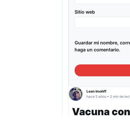
Sitio web
Guardar mi nombre, corre
haga un comentario.
Lean Imohff
hace 5 años • 2 min de lec
Vacuna cont
aplicación 