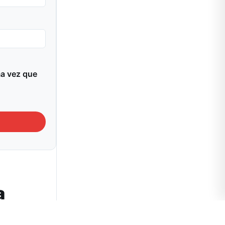
ma vez que
a
bre