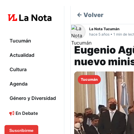
← Volver
La Nota Tucumán
hace 5 años • 1 min de lec
Tucumán
Eugenio Ag
Actualidad
nuevo mini
Cultura
Tucumán
Agenda
Género y Diversidad
En Debate
Suscribirme