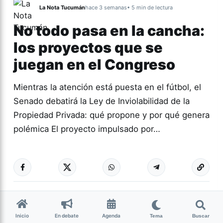
La Nota Tucumán
hace 3 semanas
• 5 min de lectura
No todo pasa en la cancha:
los proyectos que se
juegan en el Congreso
Mientras la atención está puesta en el fútbol, el
Senado debatirá la Ley de Inviolabilidad de la
Propiedad Privada: qué propone y por qué genera
polémica El proyecto impulsado por…
Más acc
ACTUALIDAD
0
102
Guardar
Inicio
En debate
Agenda
Tema
Buscar