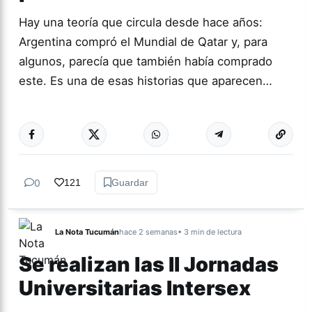
Hay una teoría que circula desde hace años:
Argentina compró el Mundial de Qatar y, para
algunos, parecía que también había comprado
este. Es una de esas historias que aparecen…
Más acc
ACTUALIDAD
0
121
Guardar
La Nota Tucumán
hace 2 semanas
• 3 min de lectura
Se realizan las II Jornadas
Universitarias Intersex