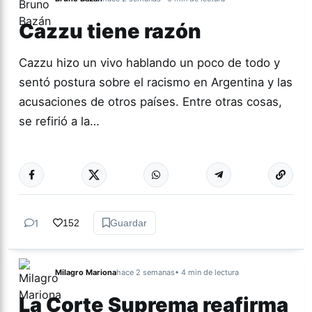
Cazzu tiene razón
Cazzu hizo un vivo hablando un poco de todo y
sentó postura sobre el racismo en Argentina y las
acusaciones de otros países. Entre otras cosas,
se refirió a la…
Más acc
ACTUALIDAD
1
152
Guardar
Milagro Mariona
hace 2 semanas
• 4 min de lectura
La Corte Suprema reafirma