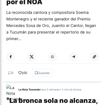
por el NOA
La reconocida cantora y compositora Soema
Montenegro y el reciente ganador del Premio
Mercedes Sosa de Oro, Juanito el Cantor, llegan
a Tucumán para presentar el repertorio de su
primer…
Más acc
CULTURA
0
105
Guardar
La Nota Tucumán
hace 3 semanas
• 2 min de lectura
“La bronca sola no alcanza,