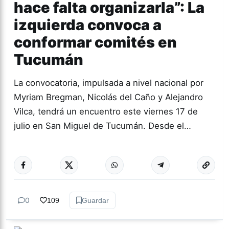
hace falta organizarla”: La
izquierda convoca a
conformar comités en
Tucumán
La convocatoria, impulsada a nivel nacional por
Myriam Bregman, Nicolás del Caño y Alejandro
Vilca, tendrá un encuentro este viernes 17 de
julio en San Miguel de Tucumán. Desde el…
Más acc
TUCUMÁN
0
109
Guardar