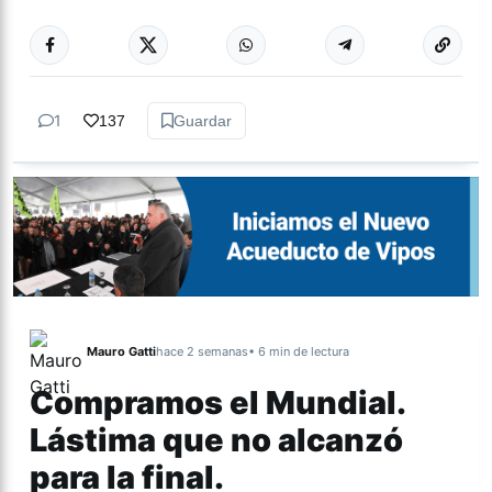
Más acc
TEATRO
1
137
Guardar
Mauro Gatti
hace 2 semanas
• 6 min de lectura
Compramos el Mundial.
Lástima que no alcanzó
para la final.