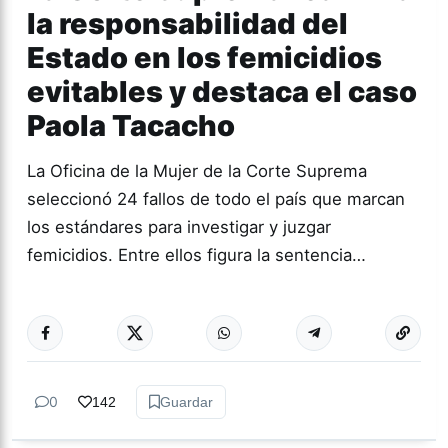
la responsabilidad del
Estado en los femicidios
evitables y destaca el caso
Paola Tacacho
La Oficina de la Mujer de la Corte Suprema
seleccionó 24 fallos de todo el país que marcan
los estándares para investigar y juzgar
femicidios. Entre ellos figura la sentencia…
Más acc
GÉNERO Y
DIVERSIDAD
0
142
Guardar