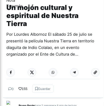
Un mojón cultural y
espiritual de Nuestra
Tierra
Por Lourdes Albornoz El sábado 25 de julio se
presentó la película Nuestra Tierra en territorio
diaguita de Indio Colalao, en un evento
organizado por el Ente de Cultura de…
Más acc
CULTURA
0
155
Guardar
Bruno Bazán
hace 2 semanas
• 6 min de lectura