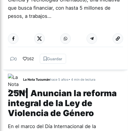
que busca financiar, con hasta 5 millones de
pesos, a trabajos…
Más acc
NACIONALES
0
162
Guardar
La Nota Tucumán
hace 5 años
• 4 min de lectura
25N| Anuncian la reforma
integral de la Ley de
Violencia de Género
En el marco del Día Internacional de la