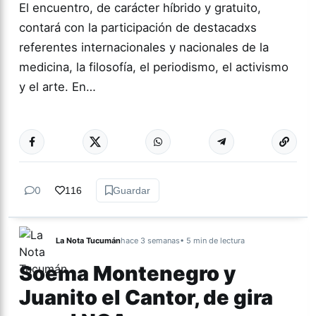
El encuentro, de carácter híbrido y gratuito,
contará con la participación de destacadxs
referentes internacionales y nacionales de la
medicina, la filosofía, el periodismo, el activismo
y el arte. En…
Más acc
GÉNERO Y
DIVERSIDAD
0
116
Guardar
La Nota Tucumán
hace 3 semanas
• 5 min de lectura
Soema Montenegro y
Juanito el Cantor, de gira