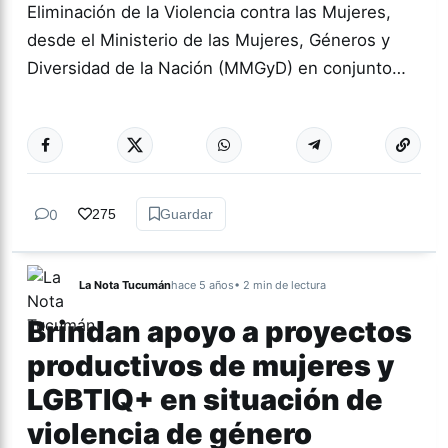
Eliminación de la Violencia contra las Mujeres,
desde el Ministerio de las Mujeres, Géneros y
Diversidad de la Nación (MMGyD) en conjunto…
Más acc
NACIONALES
0
275
Guardar
La Nota Tucumán
hace 5 años
• 2 min de lectura
Brindan apoyo a proyectos
productivos de mujeres y
LGBTIQ+ en situación de
violencia de género