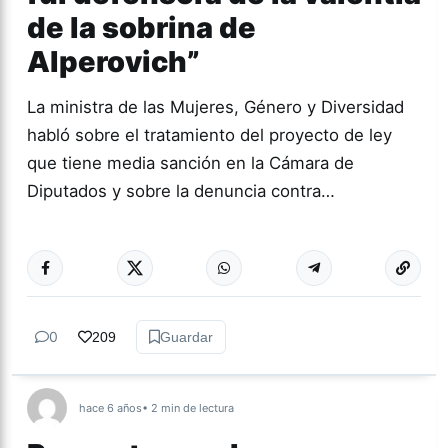
de la sobrina de
Alperovich”
La ministra de las Mujeres, Género y Diversidad
habló sobre el tratamiento del proyecto de ley
que tiene media sanción en la Cámara de
Diputados y sobre la denuncia contra…
Más acc
ACTUALIDAD
0
209
Guardar
hace 6 años
• 2 min de lectura