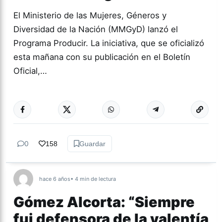
El Ministerio de las Mujeres, Géneros y
Diversidad de la Nación (MMGyD) lanzó el
Programa Producir. La iniciativa, que se oficializó
esta mañana con su publicación en el Boletín
Oficial,…
Más acc
NACIONALES
0
158
Guardar
hace 6 años
• 4 min de lectura
Gómez Alcorta: “Siempre
fui defensora de la valentía