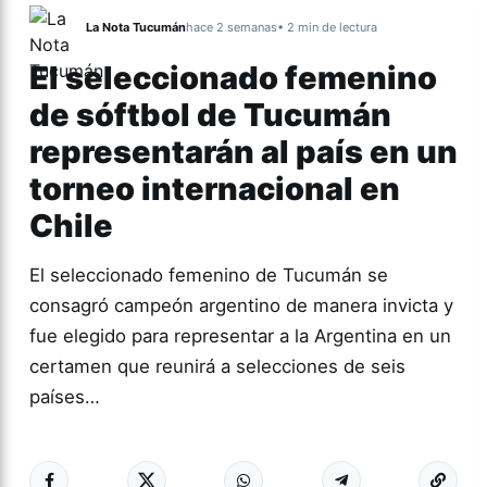
La Nota Tucumán
hace 2 semanas
• 2 min de lectura
El seleccionado femenino
de sóftbol de Tucumán
representarán al país en un
torneo internacional en
Chile
El seleccionado femenino de Tucumán se
consagró campeón argentino de manera invicta y
fue elegido para representar a la Argentina en un
certamen que reunirá a selecciones de seis
países…
Más acc
DEPORTES