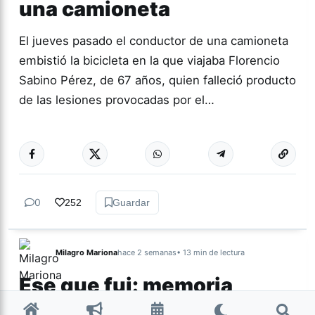
una camioneta
El jueves pasado el conductor de una camioneta
embistió la bicicleta en la que viajaba Florencio
Sabino Pérez, de 67 años, quien falleció producto
de las lesiones provocadas por el…
Más acc
ACTUALIDAD
0
252
Guardar
Milagro Mariona
hace 2 semanas
• 13 min de lectura
Ese que fui: memoria,
cuerpo y resistencia