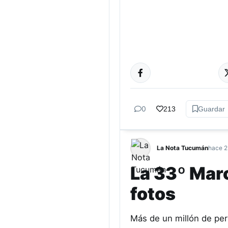
ACTUALIDAD
0
213
Guardar
La Nota Tucumán
hace 2
La 33º Mar
fotos
Más de un millón de pe