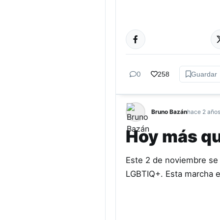
GÉNERO Y
DIVERSIDAD
0
258
Guardar
Bruno Bazán
hace 2 año
Hoy más qu
Este 2 de noviembre se 
LGBTIQ+. Esta marcha es