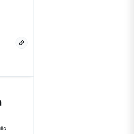
n
llo