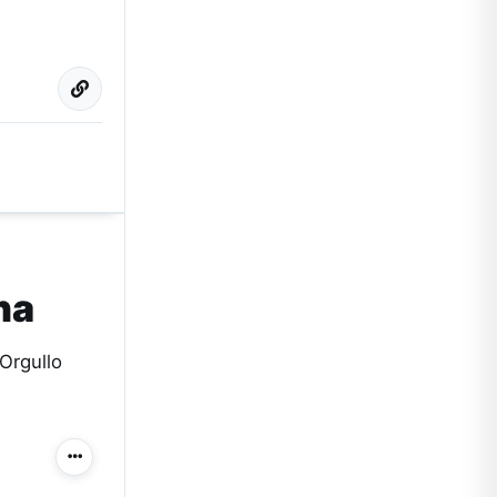
ha
Orgullo
Más acciones