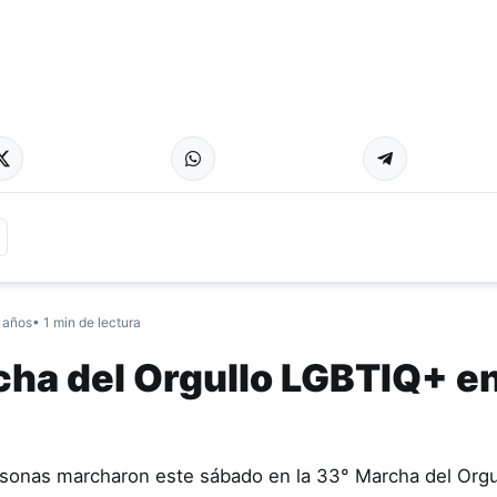
 años
• 1 min de lectura
cha del Orgullo LGBTIQ+ e
rsonas marcharon este sábado en la 33° Marcha del Orgu