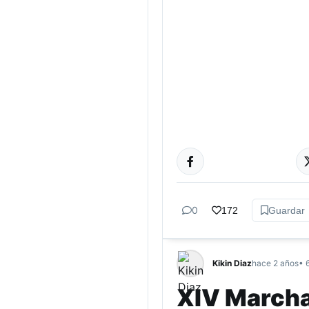
CULTURA
0
172
Guardar
Kikin Diaz
hace 2 años
• 
XIV Marcha