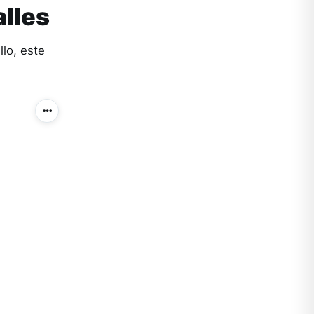
alles
lo, este
Más acciones