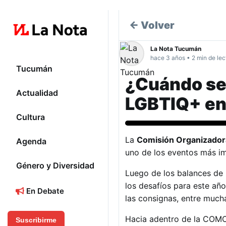
← Volver
La Nota Tucumán
hace 3 años • 2 min de lec
Tucumán
¿Cuándo ser
Actualidad
LGBTIQ+ e
Cultura
Género y Diversidad
La
Comisión Organizador
Agenda
uno de los eventos más im
Género y Diversidad
Luego de los balances de 
los desafíos para este año
En Debate
las consignas, entre much
Hacia adentro de la COMO,
Suscribirme