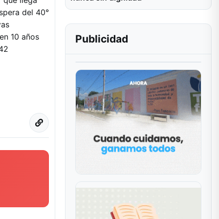
íspera del 40°
vas
len 10 años
Publicidad
 42