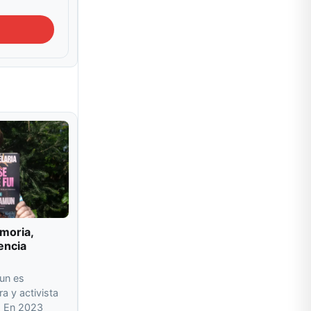
moria,
encia
un es
ra y activista
a. En 2023