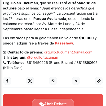
Orgullo en Tucumán
, que se realizará el
sábado 18 de
octubre
bajo el lema:
“Sean eternos los derechos que
orgullosxs supimos conseguir”
. La concentración será a
las 17 horas en el
Parque Avellaneda
, desde donde la
columna marchará por Av. Mate de Luna y 24 de
Septiembre hasta llegar a Plaza Independencia.
Las entradas para la gala tienen un valor de
$10.000
y
pueden adquirirse a través de
Paseshow
.
📧
Contacto de prensa
:
orgullo.tucuman@gmail.com
📱
Instagram
:
@orgullo.tucuman
📞
Teléfonos
: 3815450226 (Bruno Bazán) / 3815890605
(Kikin Díaz)
Abrir Debate