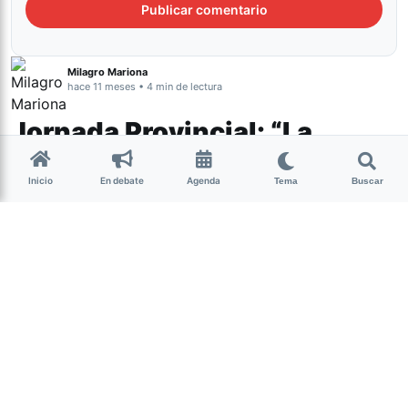
Milagro Mariona
hace 11 meses • 4 min de lectura
Jornada Provincial: “La
industria de las falsas
Inicio
En debate
Agenda
denuncias” y su uso como
Tema
Buscar
tecnología de impunidad
Tucumán