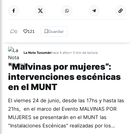
Más acc
ACTUALIDAD
0
121
Guardar
La Nota Tucumán
hace 4 años
• 3 min de lectura
“Malvinas por mujeres”:
intervenciones escénicas
en el MUNT
El viernes 24 de junio, desde las 17hs y hasta las
21hs, en el marco del Evento MALVINAS POR
MUJERES se presentarán en el MUNT las
"Instalaciones Escénicas" realizadas por los…