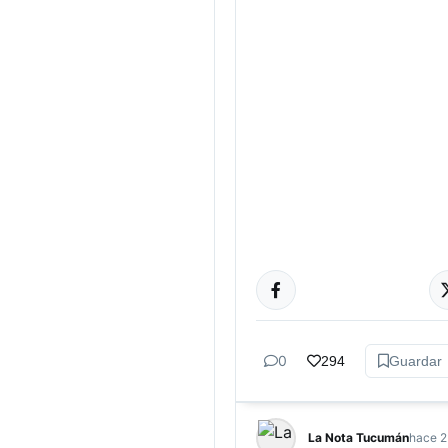
CULTURA
0
294
Guardar
La Nota Tucumán
hace 2