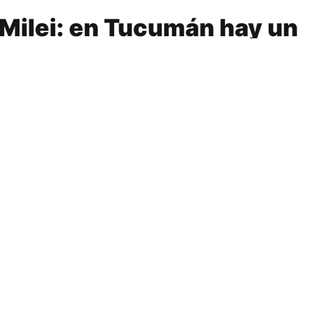
i Milei: en Tucumán hay un
al que nadie mira
por la Consultora Épica revela la existencia de un segme
lto nivel educativo y crítico que no encuentra represent