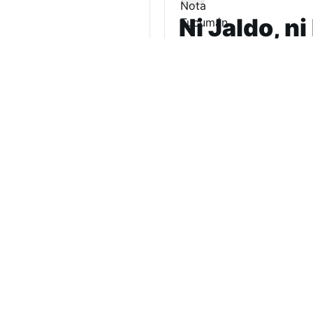
Ni Jaldo, n
electorado 
Una encuesta realizada 
electorado urbano, con a
política actual.…