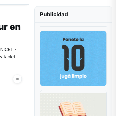
Publicidad
ur en
ONICET -
y tablet.
Más acciones