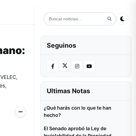
Seguinos
mano:
INVELEC,
es,
Ultimas Notas
¿Qué harás con lo que te han
Más acciones
hecho?
El Senado aprobó la Ley de
Inviolabilidad de la Propiedad