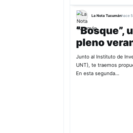
La Nota Tucumán
hace 5
“Bosque”, u
pleno vera
Junto al Instituto de In
UNT), te traemos propue
En esta segunda…