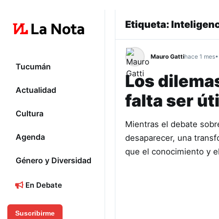
Etiqueta:
Inteligenc
Mauro Gatti
hace 1 mes
•
Tucumán
Los dilemas
Actualidad
falta ser út
Cultura
Mientras el debate sobre
Agenda
desaparecer, una transf
que el conocimiento y e
Género y Diversidad
En Debate
Suscribirme