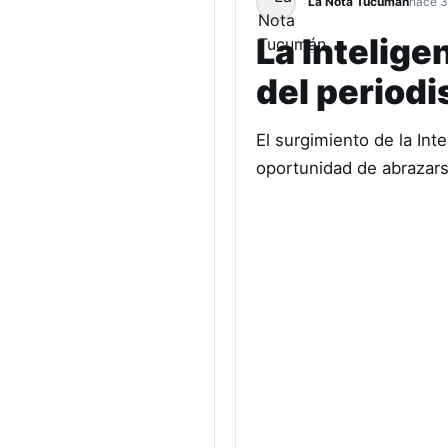
La Nota Tucumán
hace 3
La Inteligen
del period
El surgimiento de la Inte
oportunidad de abrazar