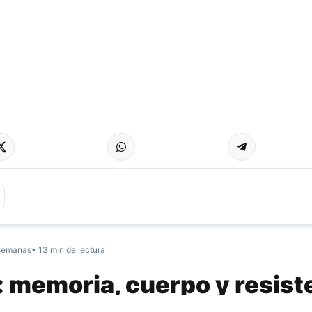
semanas
• 13 min de lectura
: memoria, cuerpo y resist