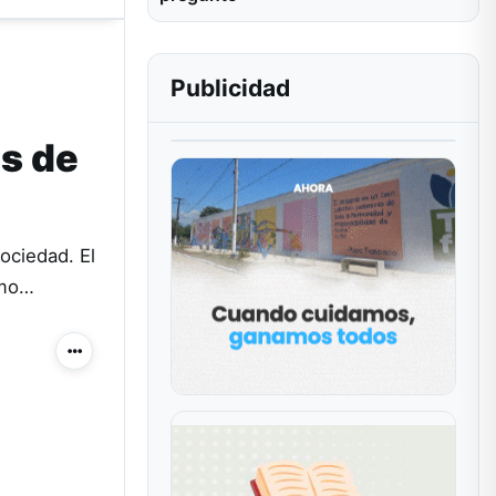
Publicidad
s de
sociedad. El
ómo…
Más acciones