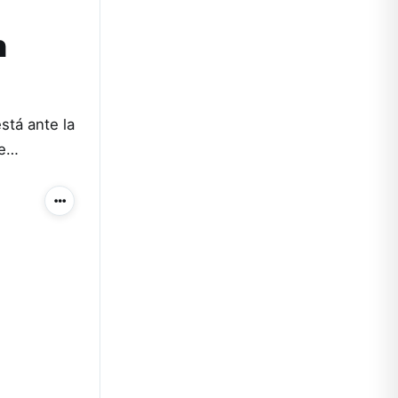
n
está ante la
de…
Más acciones