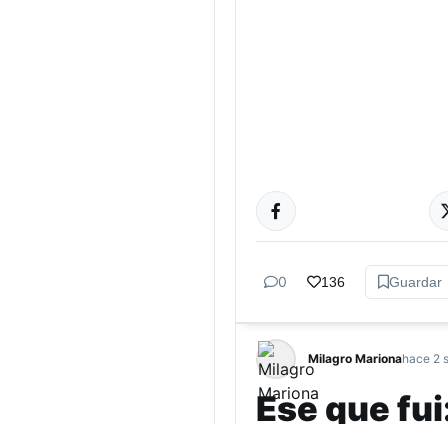
ACTUALIDAD
0
136
Guardar
Milagro Mariona
hace 2 
Ese que fui