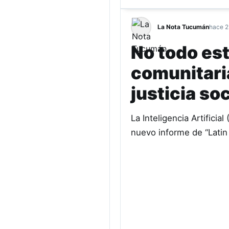
La Nota Tucumán
hace 2
No todo est
comunitari
justicia soc
La Inteligencia Artificia
nuevo informe de “Latin