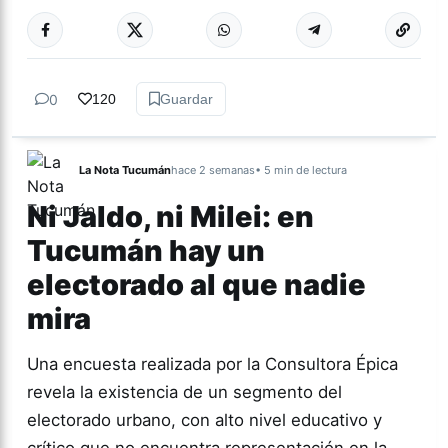
Más acc
ACTUALIDAD
0
120
Guardar
La Nota Tucumán
hace 2 semanas
• 5 min de lectura
Ni Jaldo, ni Milei: en
Tucumán hay un
electorado al que nadie
mira
Una encuesta realizada por la Consultora Épica
revela la existencia de un segmento del
electorado urbano, con alto nivel educativo y