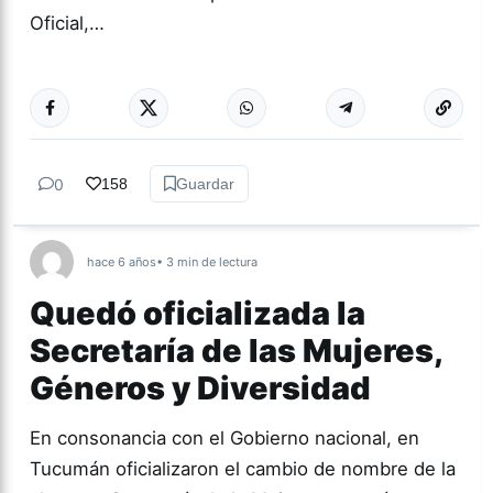
Oficial,…
Más acc
NACIONALES
0
158
Guardar
hace 6 años
• 3 min de lectura
Quedó oficializada la
Secretaría de las Mujeres,
Géneros y Diversidad
En consonancia con el Gobierno nacional, en
Tucumán oficializaron el cambio de nombre de la