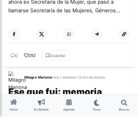
ahora ex Secretaría de la Mujer, que pasó a
llamarse Secretaría de las Mujeres, Géneros…
Más acc
TUCUMÁN
0
292
Guardar
Milagro Mariona
hace 1 semana
• 13 min de lectura
Ese que fui: memoria,
cuerpo y resistencia
intersex
Inicio
En debate
Agenda
Tema
Buscar
Candelaria Schamun es periodista, escritora y
activista intersex argentina. En 2023 publicó Ese