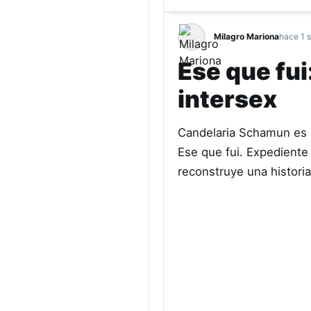
Milagro Mariona
hace 1 
Ese que fui
intersex
Candelaria Schamun es pe
Ese que fui. Expediente 
reconstruye una histori