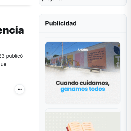
Publicidad
encia
23 publicó
que
Más acciones