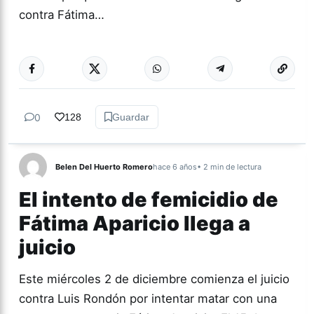
contra Fátima…
Más acc
GÉNERO Y
DIVERSIDAD
0
128
Guardar
Belen Del Huerto Romero
hace 6 años
• 2 min de lectura
El intento de femicidio de
Fátima Aparicio llega a
juicio
Este miércoles 2 de diciembre comienza el juicio
contra Luis Rondón por intentar matar con una