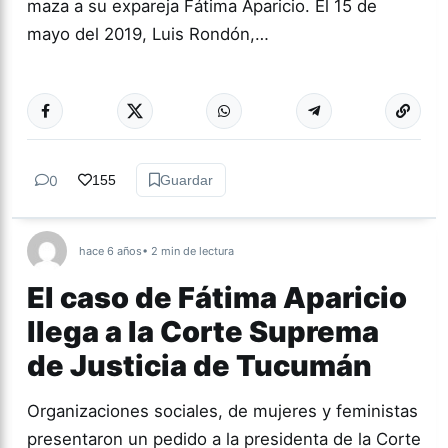
maza a su expareja Fátima Aparicio. El 15 de
mayo del 2019, Luis Rondón,…
Más acc
GÉNERO Y
DIVERSIDAD
0
155
Guardar
hace 6 años
• 2 min de lectura
El caso de Fátima Aparicio
llega a la Corte Suprema
de Justicia de Tucumán
Organizaciones sociales, de mujeres y feministas
presentaron un pedido a la presidenta de la Corte