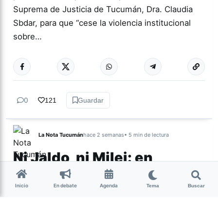
Suprema de Justicia de Tucumán, Dra. Claudia
Sbdar, para que “cese la violencia institucional
sobre…
0
121
Guardar
La Nota Tucumán
hace 2 semanas
• 5 min de lectura
Ni Jaldo, ni Milei: en
Tucumán hay un
electorado al que nadie
Inicio
En debate
Agenda
Tema
Buscar
mira