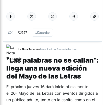
Más acc
CULTURA
0
297
Guardar
La Nota Tucumán
hace 2 años
• 6 min de lectura
“Las palabras no se callan”:
llega una nueva edición
del Mayo de las Letras
El próximo jueves 16 dará inicio oficialmente
el 20º Mayo de las Letras con eventos dirigidos a
un público adulto, tanto en la capital como en el