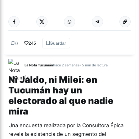
Más acc
NACIONALES
0
245
Guardar
La Nota Tucumán
hace 2 semanas
• 5 min de lectura
Ni Jaldo, ni Milei: en
Tucumán hay un
electorado al que nadie
mira
Una encuesta realizada por la Consultora Épica
revela la existencia de un segmento del