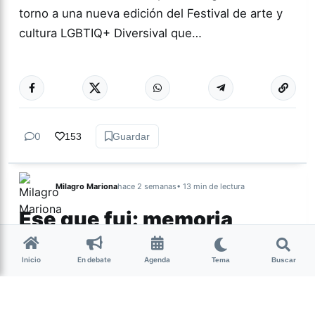
torno a una nueva edición del Festival de arte y
cultura LGBTIQ+ Diversival que…
Más acc
CULTURA
0
153
Guardar
Milagro Mariona
hace 2 semanas
• 13 min de lectura
Ese que fui: memoria,
cuerpo y resistencia
intersex
Inicio
En debate
Agenda
Tema
Buscar
Candelaria Schamun es periodista, escritora y