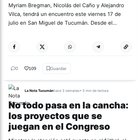
Myriam Bregman, Nicolás del Caño y Alejandro
Vilca, tendrá un encuentro este viernes 17 de
julio en San Miguel de Tucumán. Desde el…
Más acc
TUCUMÁN
0
109
Guardar
La Nota Tucumán
hace 3 semanas
• 5 min de lectura
No todo pasa en la cancha:
los proyectos que se
juegan en el Congreso