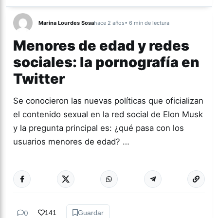
Marina Lourdes Sosa
hace 2 años
• 6 min de lectura
Menores de edad y redes
sociales: la pornografía en
Twitter
Se conocieron las nuevas políticas que oficializan
el contenido sexual en la red social de Elon Musk
y la pregunta principal es: ¿qué pasa con los
usuarios menores de edad? …
Más acc
ACTUALIDAD
0
141
Guardar