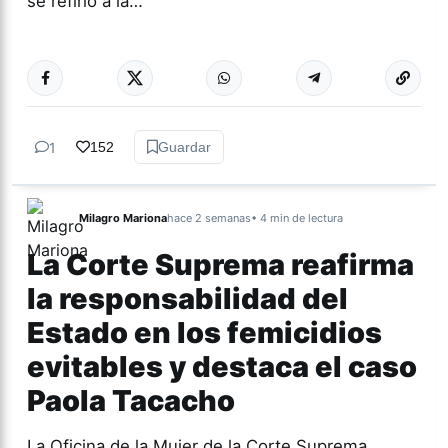
se refirió a la…
Más acc
ACTUALIDAD
1
152
Guardar
Milagro Mariona
hace 2 semanas
• 4 min de lectura
La Corte Suprema reafirma
la responsabilidad del
Estado en los femicidios
evitables y destaca el caso
Paola Tacacho
La Oficina de la Mujer de la Corte Suprema