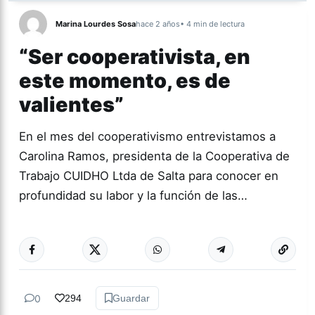
Marina Lourdes Sosa
hace 2 años
• 4 min de lectura
“Ser cooperativista, en
este momento, es de
valientes”
En el mes del cooperativismo entrevistamos a
Carolina Ramos, presidenta de la Cooperativa de
Trabajo CUIDHO Ltda de Salta para conocer en
profundidad su labor y la función de las…
Más acc
ACTUALIDAD
0
294
Guardar