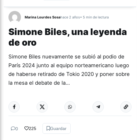
Marina Lourdes Sosa
hace 2 años
• 5 min de lectura
Simone Biles, una leyenda
de oro
Simone Biles nuevamente se subió al podio de
París 2024 junto al equipo norteamericano luego
de haberse retirado de Tokio 2020 y poner sobre
la mesa el debate de la…
Más acc
ACTUALIDAD
0
225
Guardar