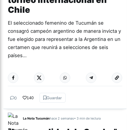
Chile
El seleccionado femenino de Tucumán se
consagró campeón argentino de manera invicta y
fue elegido para representar a la Argentina en un
certamen que reunirá a selecciones de seis
países…
Más acc
DEPORTES
0
140
Guardar
La Nota Tucumán
hace 2 semanas
• 3 min de lectura