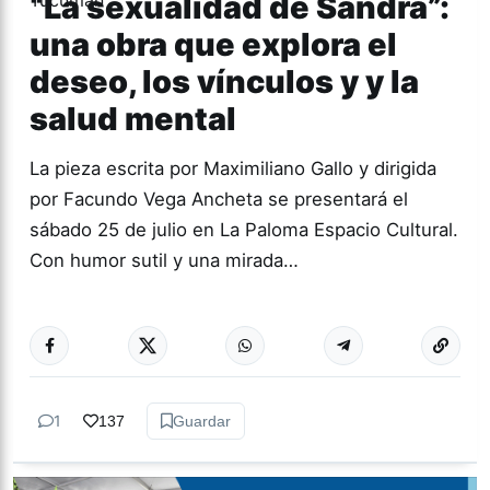
“La sexualidad de Sandra”:
una obra que explora el
deseo, los vínculos y y la
salud mental
La pieza escrita por Maximiliano Gallo y dirigida
por Facundo Vega Ancheta se presentará el
sábado 25 de julio en La Paloma Espacio Cultural.
Con humor sutil y una mirada…
Más acc
TEATRO
1
137
Guardar