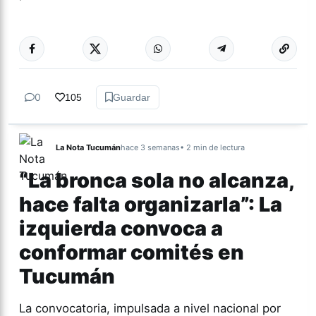
Más acc
CULTURA
0
105
Guardar
La Nota Tucumán
hace 3 semanas
• 2 min de lectura
“La bronca sola no alcanza,
hace falta organizarla”: La
izquierda convoca a
conformar comités en
Tucumán
La convocatoria, impulsada a nivel nacional por