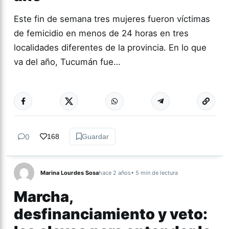
Este fin de semana tres mujeres fueron víctimas
de femicidio en menos de 24 horas en tres
localidades diferentes de la provincia. En lo que
va del año, Tucumán fue…
Más acc
GÉNERO Y
DIVERSIDAD
0
168
Guardar
Marina Lourdes Sosa
hace 2 años
• 5 min de lectura
Marcha,
desfinanciamiento y veto: