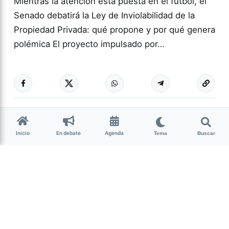
Mientras la atención está puesta en el fútbol, el
Senado debatirá la Ley de Inviolabilidad de la
Propiedad Privada: qué propone y por qué genera
polémica El proyecto impulsado por…
Más acc
ACTUALIDAD
0
102
Guardar
Inicio
En debate
Agenda
Tema
Buscar
Bruno Bazán
hace 3 semanas
• 8 min de lectura
16 años del matrimonio
igualitario en Tucumán: