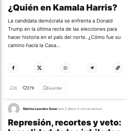
¿Quién en Kamala Harris?
La candidata demócrata se enfrenta a Donald
Trump en la última recta de las elecciones para
hacer historia en el país del norte. ¿Cómo fue su
camino hacía la Casa…
Más acc
ACTUALIDAD
0
279
Guardar
Marina Lourdes Sosa
hace 2 años
• 5 min de lectura
Represión, recortes y veto: