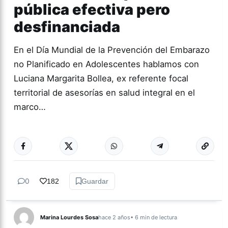
pública efectiva pero
desfinanciada
En el Día Mundial de la Prevención del Embarazo
no Planificado en Adolescentes hablamos con
Luciana Margarita Bollea, ex referente focal
territorial de asesorías en salud integral en el
marco…
Más acc
GÉNERO Y
DIVERSIDAD
0
182
Guardar
Marina Lourdes Sosa
hace 2 años
• 6 min de lectura