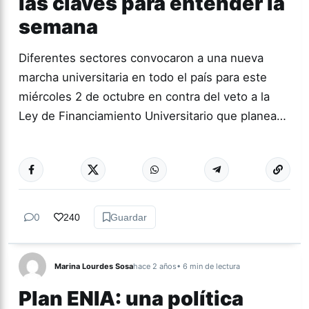
las claves para entender la
semana
Diferentes sectores convocaron a una nueva
marcha universitaria en todo el país para este
miércoles 2 de octubre en contra del veto a la
Ley de Financiamiento Universitario que planea…
Más acc
ACTUALIDAD
0
240
Guardar
Marina Lourdes Sosa
hace 2 años
• 6 min de lectura
Plan ENIA: una política