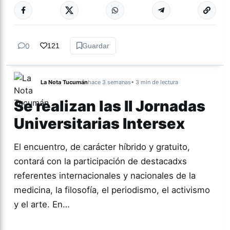
Más acc
ACTUALIDAD
0
121
Guardar
La Nota Tucumán
hace 3 semanas
• 3 min de lectura
Se realizan las II Jornadas
Universitarias Intersex
El encuentro, de carácter híbrido y gratuito,
contará con la participación de destacadxs
referentes internacionales y nacionales de la
medicina, la filosofía, el periodismo, el activismo
y el arte. En…