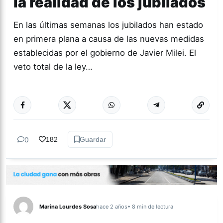
la realidad de los jubilados
En las últimas semanas los jubilados han estado
en primera plana a causa de las nuevas medidas
establecidas por el gobierno de Javier Milei. El
veto total de la ley…
Más acc
ACTUALIDAD
0
182
Guardar
Marina Lourdes Sosa
hace 2 años
• 8 min de lectura