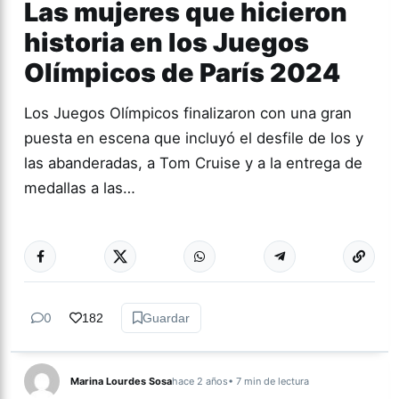
Las mujeres que hicieron
historia en los Juegos
Olímpicos de París 2024
Los Juegos Olímpicos finalizaron con una gran
puesta en escena que incluyó el desfile de los y
las abanderadas, a Tom Cruise y a la entrega de
medallas a las…
Más acc
ACTUALIDAD
0
182
Guardar
Marina Lourdes Sosa
hace 2 años
• 7 min de lectura