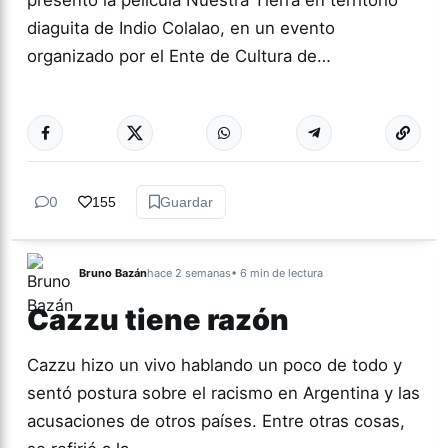
diaguita de Indio Colalao, en un evento
organizado por el Ente de Cultura de…
Más acc
CULTURA
0
155
Guardar
Bruno Bazán
hace 2 semanas
• 6 min de lectura
Cazzu tiene razón
Cazzu hizo un vivo hablando un poco de todo y
sentó postura sobre el racismo en Argentina y las
acusaciones de otros países. Entre otras cosas,