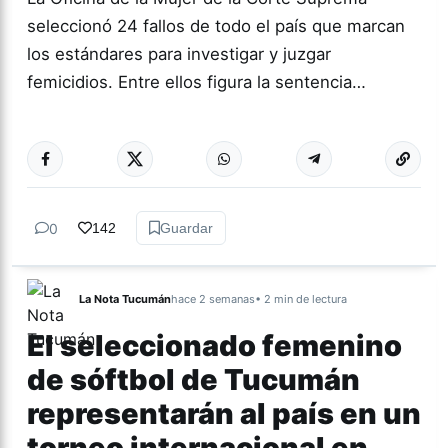
seleccionó 24 fallos de todo el país que marcan
los estándares para investigar y juzgar
femicidios. Entre ellos figura la sentencia…
Más acc
GÉNERO Y
DIVERSIDAD
0
142
Guardar
La Nota Tucumán
hace 2 semanas
• 2 min de lectura
El seleccionado femenino
de sóftbol de Tucumán
representarán al país en un
torneo internacional en