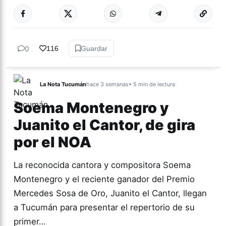
Más acc
GÉNERO Y
DIVERSIDAD
0
116
Guardar
La Nota Tucumán
hace 3 semanas
• 5 min de lectura
Soema Montenegro y
Juanito el Cantor, de gira
por el NOA
La reconocida cantora y compositora Soema
Montenegro y el reciente ganador del Premio
Mercedes Sosa de Oro, Juanito el Cantor, llegan
a Tucumán para presentar el repertorio de su
primer…