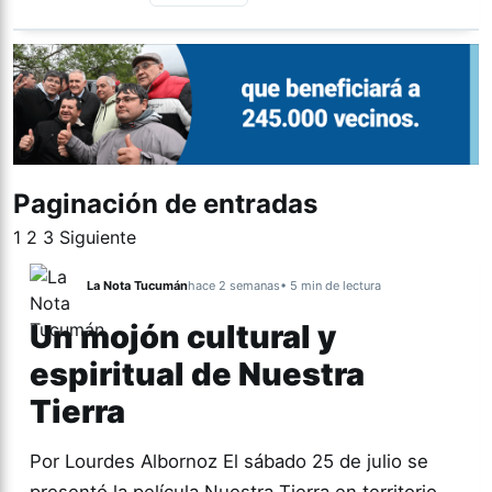
Paginación de entradas
1
2
3
Siguiente
La Nota Tucumán
hace 2 semanas
• 5 min de lectura
Un mojón cultural y
espiritual de Nuestra
Tierra
Por Lourdes Albornoz El sábado 25 de julio se
presentó la película Nuestra Tierra en territorio