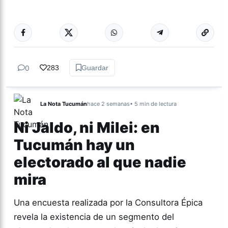
Más acc
TUCUMÁN
0
283
Guardar
La Nota Tucumán
hace 2 semanas
• 5 min de lectura
Ni Jaldo, ni Milei: en
Tucumán hay un
electorado al que nadie
mira
Una encuesta realizada por la Consultora Épica
revela la existencia de un segmento del