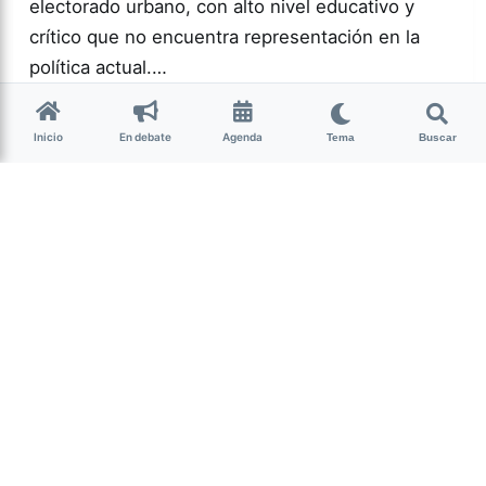
electorado urbano, con alto nivel educativo y
crítico que no encuentra representación en la
política actual.…
Más acc
POLÍTICA
Inicio
En debate
Agenda
Tema
Buscar
0
166
Guardar
Milagro Mariona
hace 2 semanas
• 13 min de lectura
Ese que fui: memoria,
cuerpo y resistencia
intersex
Candelaria Schamun es periodista, escritora y