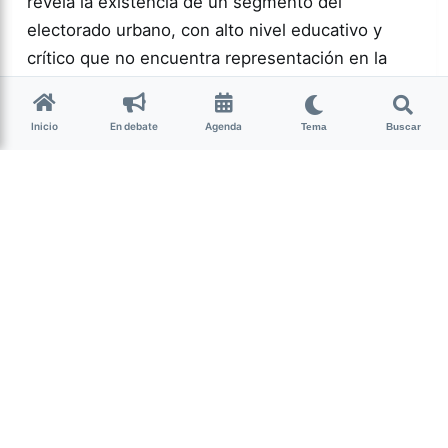
revela la existencia de un segmento del
electorado urbano, con alto nivel educativo y
crítico que no encuentra representación en la
política actual.…
Inicio
En debate
Agenda
Tema
Buscar
Más acc
POLÍTICA
0
166
Guardar
Milagro Mariona
hace 2 semanas
• 13 min de lectura
Ese que fui: memoria,
cuerpo y resistencia
intersex