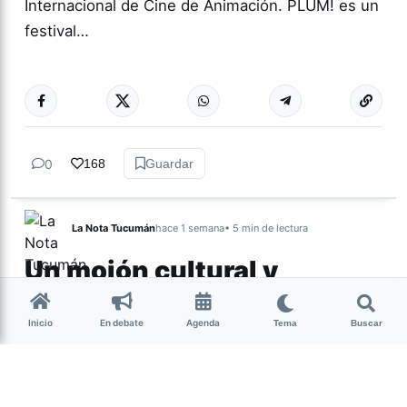
Internacional de Cine de Animación. PLUM! es un
festival…
Más acc
CINE
0
168
Guardar
La Nota Tucumán
hace 1 semana
• 5 min de lectura
Un mojón cultural y
espiritual de Nuestra
Tierra
Inicio
En debate
Agenda
Tema
Buscar
Por Lourdes Albornoz El sábado 25 de julio se
presentó la película Nuestra Tierra en territorio