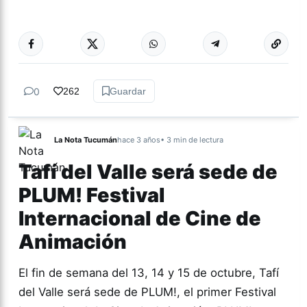
Más acc
CULTURA
0
262
Guardar
La Nota Tucumán
hace 3 años
• 3 min de lectura
Tafí del Valle será sede de
PLUM! Festival
Internacional de Cine de
Animación
El fin de semana del 13, 14 y 15 de octubre, Tafí
del Valle será sede de PLUM!, el primer Festival