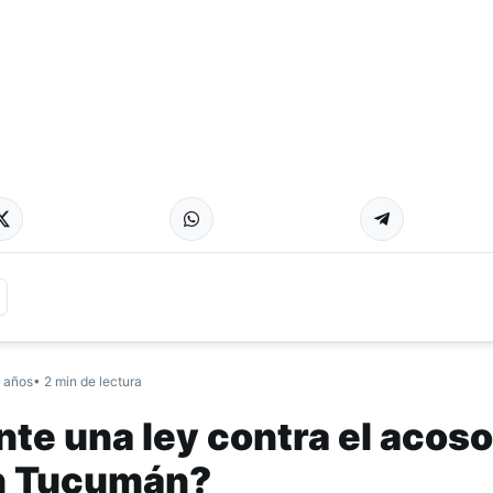
 años
• 2 min de lectura
nte una ley contra el acoso
en Tucumán?