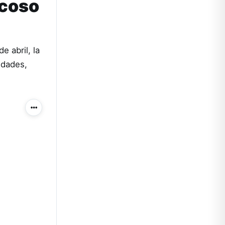
Acoso
e abril, la
idades,
Más acciones