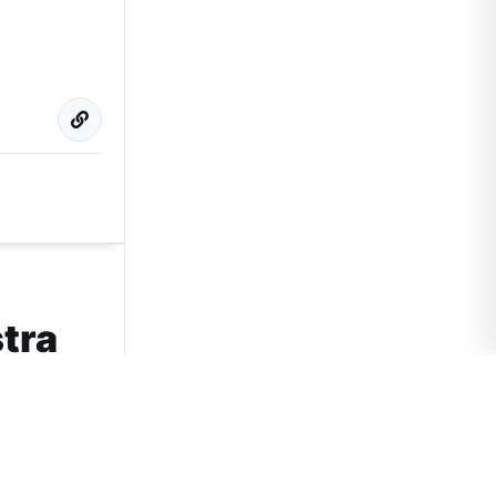
stra
a en
ura de…