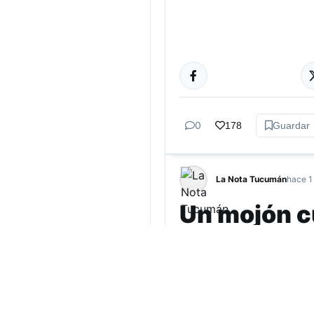
GÉNERO Y
DIVERSIDAD
0
178
Guardar
La Nota Tucumán
hace 1
Un mojón cu
Tierra
Por Lourdes Albornoz El 
territorio diaguita de I