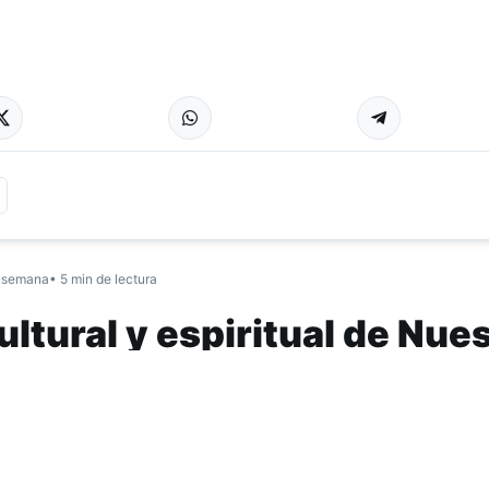
 semana
• 5 min de lectura
ltural y espiritual de Nue
sábado 25 de julio se presentó la película Nuestra Tierr
ndio Colalao, en un evento organizado por el Ente de Cult