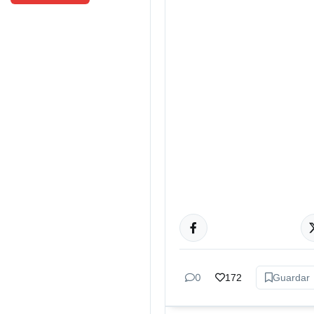
GÉNERO Y
DIVERSIDAD
0
172
Guardar