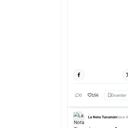
ACTUALIDAD
0
156
Guardar
La Nota Tucumán
hace 4