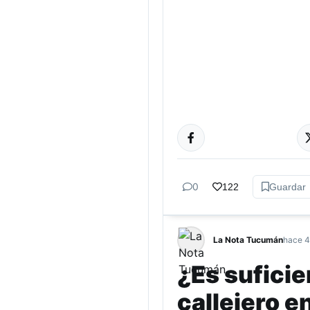
GÉNERO Y
DIVERSIDAD
0
122
Guardar
La Nota Tucumán
hace 4
¿Es suficie
callejero 