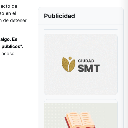
yecto de
so en el
Publicidad
n de detener
algo. Es
públicos”.
l acoso