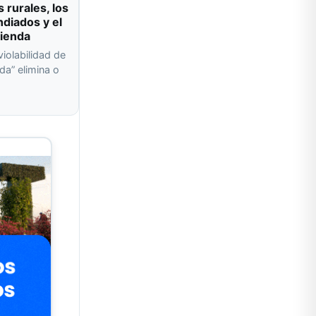
s rurales, los
ndiados y el
vienda
violabilidad de
da” elimina o
a