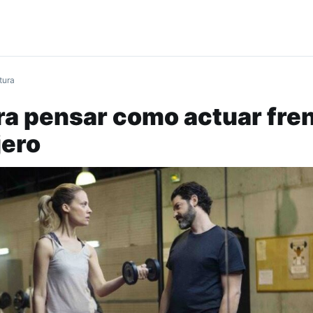
tura
ara pensar como actuar fren
jero