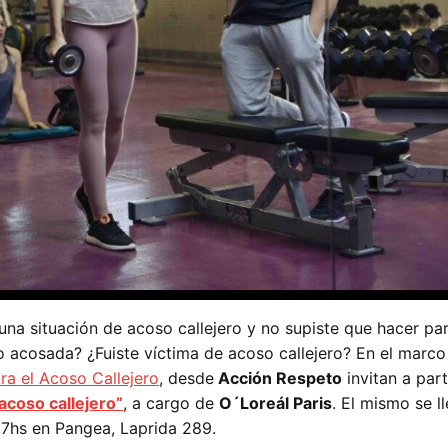
una situación de acoso callejero y no supiste que hacer par
 acosada? ¿Fuiste víctima de acoso callejero? En el marco
ra el Acoso Callejero
, desde
Acción Respeto
invitan a part
acoso callejero”
, a cargo de
O´Loreál Paris
. El mismo se l
s 17hs en Pangea, Laprida 289.