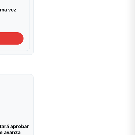
ima vez
tará aprobar
e avanza