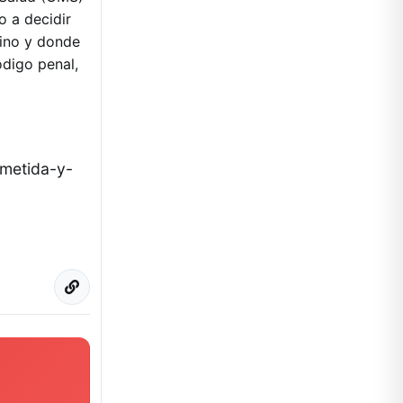
 a decidir
tino y donde
ódigo penal,
ometida-y-