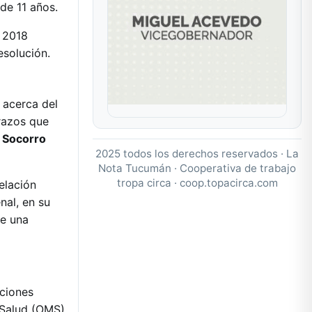
 de 11 años.
n 2018
esolución.
 acerca del
arazos que
e
Socorro
2025 todos los derechos reservados · La
Nota Tucumán · Cooperativa de trabajo
tropa circa ·
coop.topacirca.com
elación
nal, en su
de una
aciones
 Salud (OMS)