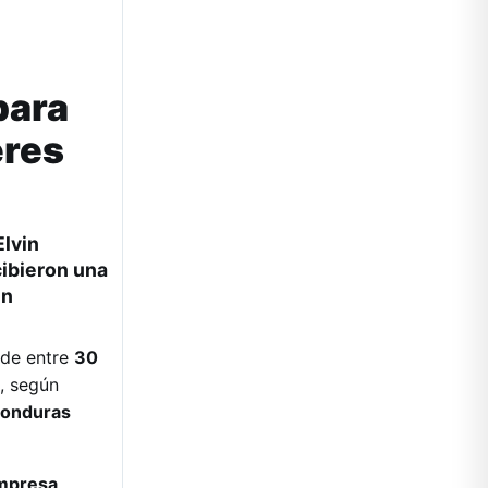
para
eres
Elvin
cibieron una
un
 de entre
30
n, según
Honduras
mpresa