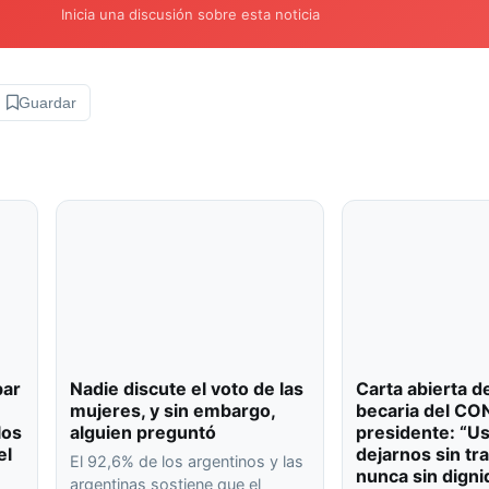
Inicia una discusión sobre esta noticia
Guardar
bar
Nadie discute el voto de las
Carta abierta d
mujeres, y sin embargo,
becaria del CO
los
alguien preguntó
presidente: “U
el
dejarnos sin tr
El 92,6% de los argentinos y las
nunca sin digni
argentinas sostiene que el