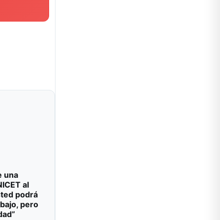
e una
NICET al
sted podrá
abajo, pero
dad”