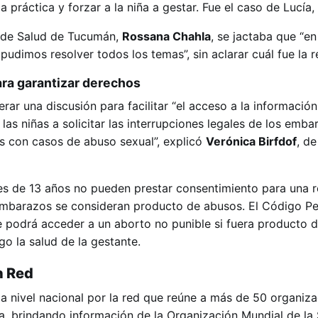
la práctica y forzar a la niña a gestar. Fue el caso de Lucía,
a de Salud de Tucumán,
Rossana Chahla
, se jactaba que “e
 pudimos resolver todos los temas”, sin aclarar cuál fue la r
ara garantizar derechos
ar una discusión para facilitar “el acceso a la información
 las niñas a solicitar las interrupciones legales de los emb
s con casos de abuso sexual”, explicó
Verónica Birfdof
, d
es de 13 años no pueden prestar consentimiento para una r
 embarazos se consideran producto de abusos. El Código Pe
e podrá acceder a un aborto no punible si fuera producto 
go la salud de la gestante.
n Red
 nivel nacional por la red que reúne a más de 50 organiz
a, brindando información de la Organización Mundial de la