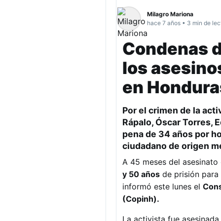
Milagro Mariona
hace 7 años • 3 min de lec
Condenas de
los asesino
en Hondura
Por el crimen de la ac
Rápalo, Óscar Torres, 
pena de 34 años por ho
ciudadano de origen m
A 45 meses del asesinato
y 50 años
de prisión para 
informó este lunes el
Cons
(Copinh).
La activista fue asesinada