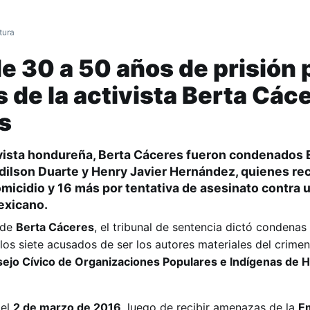
tura
 30 a 50 años de prisión 
s de la activista Berta Các
s
tivista hondureña, Berta Cáceres fueron condenados 
Edilson Duarte y Henry Javier Hernández, quienes re
micidio y 16 más por tentativa de asesinato contra 
exicano.
 de
Berta Cáceres
, el tribunal de sentencia dictó condenas
los siete acusados de ser los autores materiales del crime
ejo Cívico de Organizaciones Populares e Indígenas de 
 el
2 de marzo de 2016
, luego de recibir amenazas de la
E