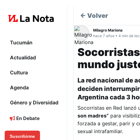
← Volver
Milagro Mariona
hace 7 años • 4 min de lec
Tucumán
Socorristas
Actualidad
mundo justo
Cultura
La red nacional de
Agenda
deciden interrumpir
Argentina cada 3 hor
Género y Diversidad
Socorristas en Red lanzó
son madres”
para visibili
En Debate
forzada a gestar, parir y
sexual intrafamiliar.
Suscribirme