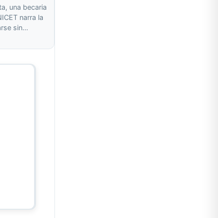
ta, una becaria
ICET narra la
arse sin…