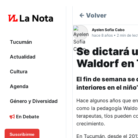
← Volver
Ayelen Sofia Cabo
hace 8 años • 2 min de lec
Tucumán
Se dictará 
Actualidad
Waldorf en
Cultura
El fin de semana se 
Agenda
interiores en el niño
Hace algunos años que en
Género y Diversidad
como la pedagogía Waldor
terapeutas, tíos pueden c
En Debate
crecimiento.
Suscribirme
En Tucumán, desde el 201