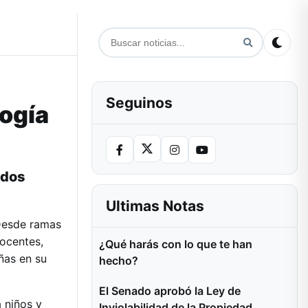
Seguinos
gogía
idos
Ultimas Notas
Desde ramas
ocentes,
¿Qué harás con lo que te han
ñas en su
hecho?
El Senado aprobó la Ley de
a niños y
Inviolabilidad de la Propiedad