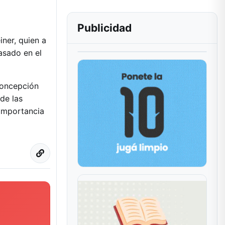
Publicidad
ner, quien a
asado en el
concepción
de las
 importancia