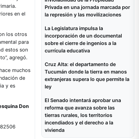
imaria.
Privada en una jornada marcada por
riores en el
la represión y las movilizaciones
La Legislatura impulsa la
on los otros
incorporación de un documental
amental para
sobre el cierre de ingenios a la
ad estos son
currícula educativa
o”, agregó.
Cruz Alta: el departamento de
f hace muchos
Tucumán donde la tierra en manos
undación de
extranjeras supera lo que permite la
ia y es
ley
El Senado intentará aprobar una
 esquina Don
reforma que avanza sobre las
tierras rurales, los territorios
incendiados y el derecho a la
5882506
vivienda