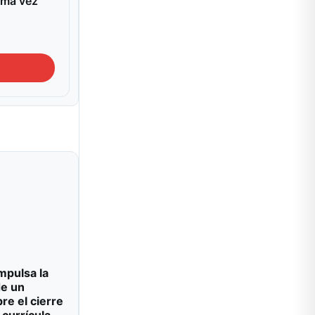
ima vez
impulsa la
de un
re el cierre