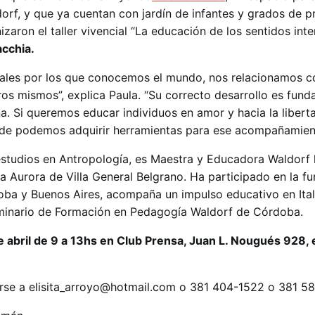
orf, y que ya cuentan con jardín de infantes y grados de pr
zaron el taller vivencial “La educación de los sentidos inte
acchia.
tales por los que conocemos el mundo, nos relacionamos c
s mismos”, explica Paula. “Su correcto desarrollo es fund
na. Si queremos educar individuos en amor y hacia la libert
nde podemos adquirir herramientas para ese acompañamient
 estudios en Antropología, es Maestra y Educadora Waldor
a Aurora de Villa General Belgrano. Ha participado en la f
ba y Buenos Aires, acompaña un impulso educativo en Ital
minario de Formación en Pedagogía Waldorf de Córdoba.
e abril de 9 a 13hs en Club Prensa, Juan L. Nougués 928,
rse a elisita_arroyo@hotmail.com o 381 404-1522 o 381 