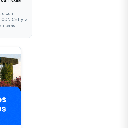
 currícula
tro con
l CONICET y la
 interés