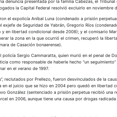
na denuncia presentada por la familia Cabezas, el Tribunal 
ogados la Capital Federal resolvió excluirlo en noviembre 
on el expolicía Aníbal Luna (condenado a prisión perpetua 
el exjefe de Seguridad de Yabrán, Gregorio Ríos (condenad
 y en libertad condicional desde 2008); y el comisario Mari
rar la zona en la que ocurrió el crimen, recuperó la liber
ámara de Casación bonaerense).
 policía Sergio Cammaratta, quien murió en el penal de Do
sticia como responsable de haberle hecho “un seguimiento
ar en el verano de 1997.
”, reclutados por Prellezo, fueron desvinculados de la caus
 en el juicio que se hizo en 2004 pero quedó en libertad c
avo González (sentenciado a prisión perpetua recibió una 
cárcel en 2006, aunque tiene una causa por drogas radicada 