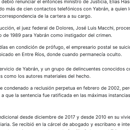
ebió renunciar el entonces ministro de Justicia, Elías Has
do más de cien contactos telefónicos con Yabrán, a quien l
 correspondencia de la cartera a su cargo.
ucción, el juez federal de Dolores, José Luis Macchi, proce
o de 1989 para Yabrán como instigador del crimen.
ías en condición de prófugo, el empresario postal se suici
icado en Entre Ríos, donde cuando permanecía oculto.
 servicio de Yabrán, y un grupo de delincuentes conocidos 
s como los autores materiales del hecho.
ue condenado a reclusión perpetua en febrero de 2002, pe
 a que la sentencia fue ratificada en las máximas instancias
dicional desde diciembre de 2017 y desde 2010 en su vivi
iaria. Se recibió en la cárcel de abogado y escribano e int