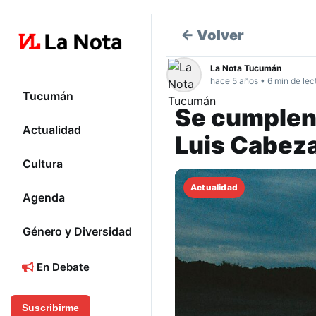
← Volver
La Nota Tucumán
hace 5 años • 6 min de lec
Tucumán
Se cumplen 
Actualidad
Luis Cabez
Cultura
Actualidad
Agenda
Género y Diversidad
En Debate
Suscribirme