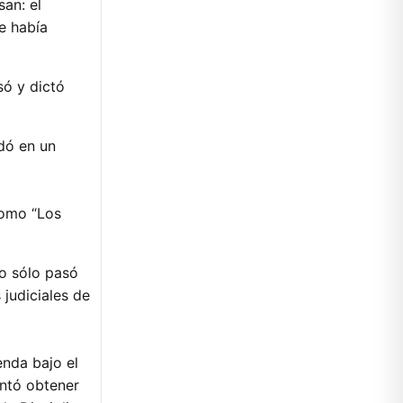
san: el
e había
só y dictó
dó en un
como “Los
ro sólo pasó
 judiciales de
enda bajo el
entó obtener