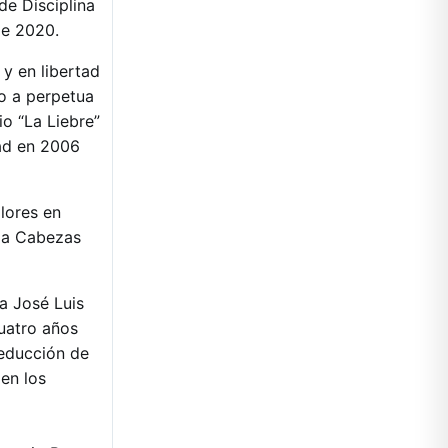
de Disciplina
de 2020.
y en libertad
o a perpetua
o “La Liebre”
tad en 2006
lores en
” a Cabezas
a José Luis
uatro años
reducción de
en los