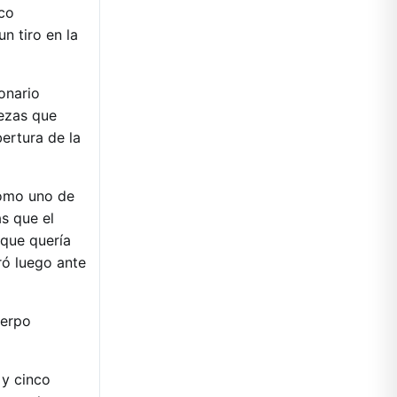
ico
n tiro en la
onario
bezas que
ertura de la
como uno de
as que el
 que quería
aró luego ante
erpo
 y cinco