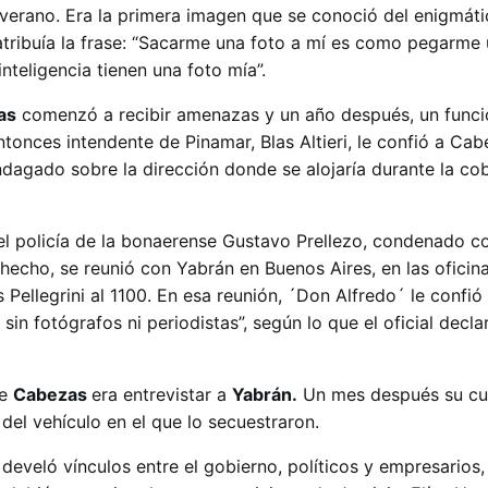
verano. Era la primera imagen que se conoció del enigmát
atribuía la frase: “Sacarme una foto a mí es como pegarme u
 inteligencia tienen una foto mía”.
as
comenzó a recibir amenazas y un año después, un funci
ntonces intendente de Pinamar, Blas Altieri, le confió a Ca
indagado sobre la dirección donde se alojaría durante la cob
el policía de la bonaerense Gustavo Prellezo, condenado 
 hecho, se reunió con Yabrán en Buenos Aires, en las oficin
 Pellegrini al 1100. En esa reunión, ´Don Alfredo´ le confió
sin fotógrafos ni periodistas”, según lo que el oficial decl
de
Cabezas
era entrevistar a
Yabrán.
Un mes después su cu
el vehículo en el que lo secuestraron.
 develó vínculos entre el gobierno, políticos y empresarios,