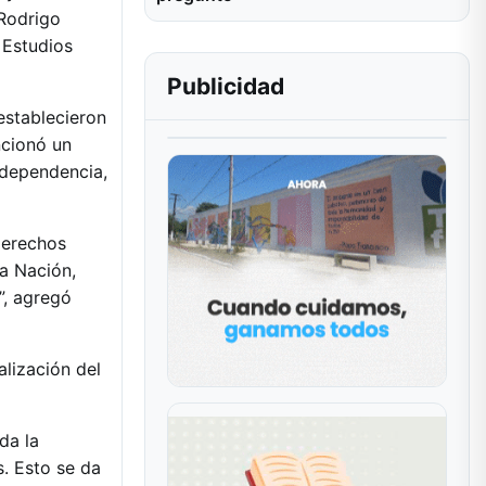
 Rodrigo
 Estudios
Publicidad
establecieron
ncionó un
ndependencia,
derechos
a Nación,
”, agregó
alización del
da la
s. Esto se da