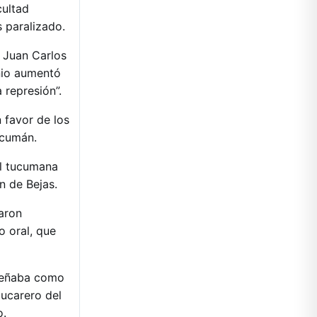
cultad
 paralizado.
e Juan Carlos
enio aumentó
 represión”.
 favor de los
ucumán.
al tucumana
n de Bejas.
raron
o oral, que
mpeñaba como
zucarero del
o.