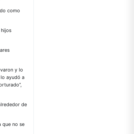
cido como
hijos
tares
varon y lo
 lo ayudó a
orturado”,
alrededor de
a que no se