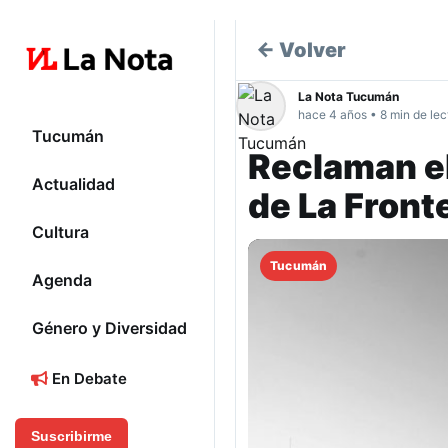
← Volver
La Nota Tucumán
hace 4 años • 8 min de lec
Tucumán
Reclaman el
Actualidad
de La Front
Cultura
Tucumán
Agenda
Género y Diversidad
En Debate
Suscribirme