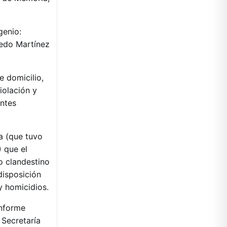
genio:
redo Martínez
 domicilio,
iolación y
entes
a (que tuvo
 que el
o clandestino
disposición
y homicidios.
informe
 Secretaría