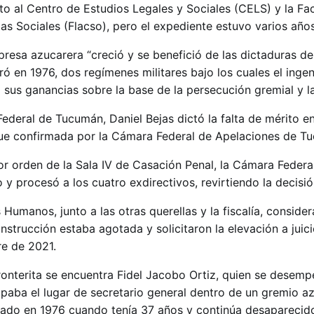
 al Centro de Estudios Legales y Sociales (CELS) y la Fa
as Sociales (Flacso), pero el expediente estuvo varios años
presa azucarera “creció y se benefició de las dictaduras d
ró en 1976, dos regímenes militares bajo los cuales el ing
 sus ganancias sobre la base de la persecución gremial y la
ederal de Tucumán, Daniel Bejas dictó la falta de mérito en
ue confirmada por la Cámara Federal de Apelaciones de T
r orden de la Sala IV de Casación Penal, la Cámara Feder
o y procesó a los cuatro exdirectivos, revirtiendo la decisió
Humanos, junto a las otras querellas y la fiscalía, conside
nstrucción estaba agotada y solicitaron la elevación a juici
e de 2021.
Fronterita se encuentra Fidel Jacobo Ortiz, quien se dese
upaba el lugar de secretario general dentro de un gremio a
trado en 1976 cuando tenía 37 años y continúa desaparecid