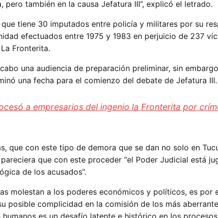
, pero también en la causa Jefatura III”, explicó el letrado.
 que tiene 30 imputados entre policía y militares por su re
idad efectuados entre 1975 y 1983 en perjuicio de 237 víc
La Fronterita.
a cabo una audiencia de preparación preliminar, sin embargo
nó una fecha para el comienzo del debate de Jefatura III.
rocesó a empresarios del ingenio la Fronterita por crí
s, que con este tipo de demora que se dan no solo en Tuc
 pareciera que con este proceder “el Poder Judicial está j
lógica de los acusados”.
sas molestan a los poderes económicos y políticos, es por 
su posible complicidad en la comisión de los más aberrante
s humanos es un desafío latente e histórico en los proceso