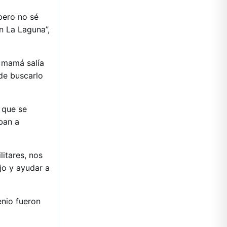
 pero no sé
en La Laguna”,
i mamá salía
de buscarlo
 que se
ban a
litares, nos
ajo y ayudar a
enio fueron