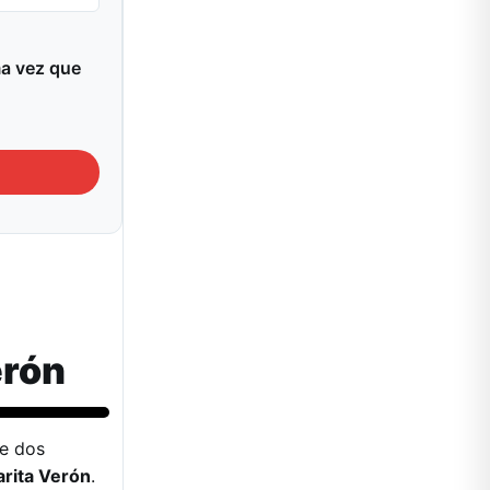
ma vez que
erón
de dos
rita Verón
.