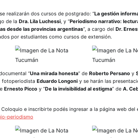
e realizarán dos cursos de postgrado: “
La gestión inform
rgo de la
Dra. Lila Luchessi
, y “
Periodismo narrativo: lectur
as desde las provincias argentinas
“, a cargo del
Dr. Ernes
ados por estudiantes como cursos de extensión.
 documental “
Una mirada honesta
” de
Roberto Persano
y
l fotoperiodista
Eduardo Longoni
y se harán las presentac
de
Ernesto Picco
y “
De la invisibilidad al estigma
” de
A. Ceb
 Coloquio e inscribirte podés ingresar a la página web del 
uio-periodismo