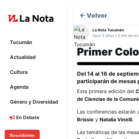
← Volver
La Nota Tucumán
hace 3 años • 2 min de lec
Tucumán
Primer Colo
Actualidad
Tucumán
Cultura
Del 14 al 16 de septie
participarán de mesas p
Agenda
Esta primera edición del
C
de Ciencias de la Comuni
Género y Diversidad
Las conferencias estarán 
En Debate
Brissio
y
Natalia Vinelli
.
Las temáticas de las mesa
Suscribirme