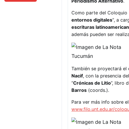
Periodismo Alternativo
.
Como parte del Coloquio s
entornos digitales
“, a ca
escrituras latinoamerican
además pueden ser realiz
También se proyectará el
Nacif
, con la presencia de
“
Crónicas de Litio
”, libro 
Barros
(coords.).
Para ver más info sobre el
www.filo.unt.edu.ar/coloq