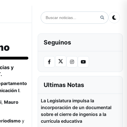
Seguinos
mo
cias y
.
partamento
Ultimas Notas
icación I
.
La Legislatura impulsa la
i
,
Mauro
incorporación de un documental
sobre el cierre de ingenios a la
eriodismo
y
currícula educativa