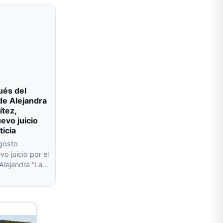
ués del
de Alejandra
ítez,
evo juicio
ticia
agosto
o juicio por el
 Alejandra “La…