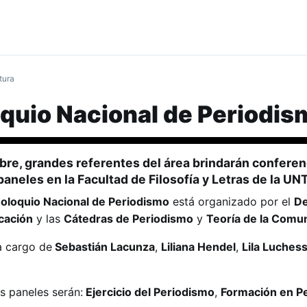
tura
quio Nacional de Periodis
mbre, grandes referentes del área brindarán conferen
aneles en la Facultad de Filosofía y Letras de la UNT
oloquio Nacional de Periodismo
está organizado por el
De
cación
y las
Cátedras de Periodismo
y
Teoría de la Comun
a cargo de
Sebastián Lacunza
,
Liliana Hendel
,
Lila Luchess
s paneles serán:
Ejercicio del Periodismo
,
Formación en P