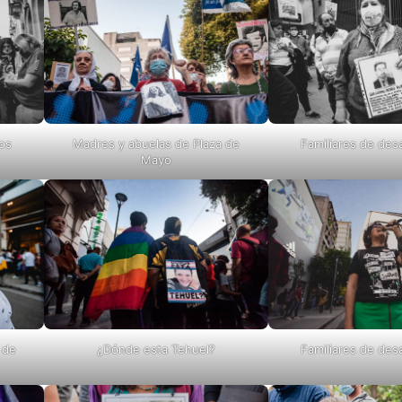
dos
Madres y abuelas de Plaza de
Familiares de des
Mayo
 de
¿Dónde esta Tehuel?
Familiares de des