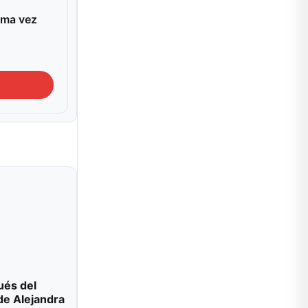
ima vez
ués del
de Alejandra