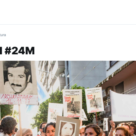
tura
el #24M