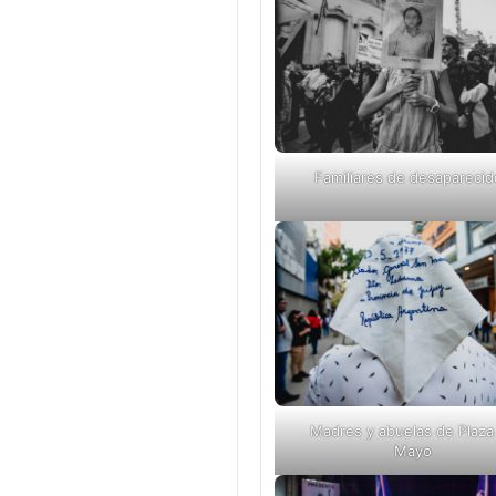
Familiares de desapareci
Madres y abuelas de Plaza
Mayo