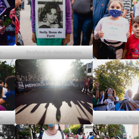
o
Familiares de desaparecidos
ia
Abuelas de Plaz