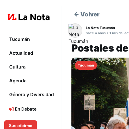
← Volver
La Nota Tucumán
hace 4 años • 1 min de lec
Tucumán
Postales d
Actualidad
Tucumán
Cultura
Agenda
Género y Diversidad
En Debate
Suscribirme