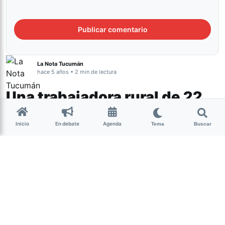
La Nota Tucumán
hace 5 años • 2 min de lectura
Una trabajadora rural de 22
años fue víctima de
Inicio
En debate
Agenda
Tema
Buscar
femicidio y buscan a un
compañero de trabajo
Género y Diversidad