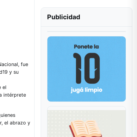
Publicidad
acional, fue
d19 y su
 el
a intérprete
quienes
, el abrazo y