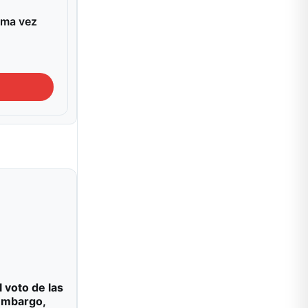
ima vez
l voto de las
 embargo,