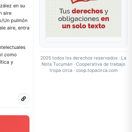
nzález en su
 aire
do/Un pulmón
e aire, entra
ntelectuales
rol como
2025 todos los derechos reservados · La
tica y
Nota Tucumán · Cooperativa de trabajo
tropa circa ·
coop.topacirca.com