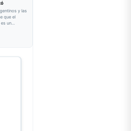
tó
gentinos y las
e que el
o es un…