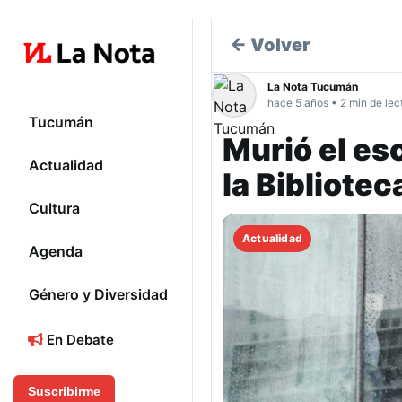
← Volver
La Nota Tucumán
hace 5 años • 2 min de lec
Tucumán
Murió el esc
Actualidad
la Bibliote
Cultura
Actualidad
Agenda
Género y Diversidad
En Debate
Suscribirme