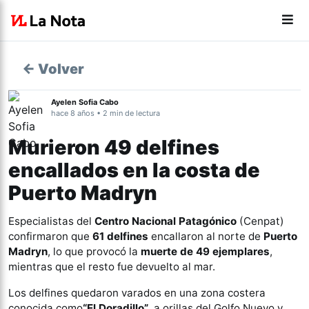
← Volver
Ayelen Sofia Cabo
hace 8 años • 2 min de lectura
Murieron 49 delfines
encallados en la costa de
Puerto Madryn
Especialistas del
Centro Nacional Patagónico
(Cenpat)
confirmaron que
61 delfines
encallaron al norte de
Puerto
Madryn
, lo que provocó la
muerte de 49 ejemplares
,
mientras que el resto fue devuelto al mar.
Los delfines quedaron varados en una zona costera
conocida como
“El Doradillo”
, a orillas del Golfo Nuevo y