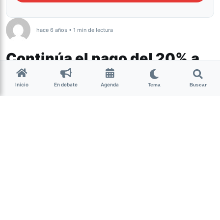
hace 6 años • 1 min de lectura
Continúa el pago del 20% a
estatales
Inicio
En debate
Agenda
Tema
Buscar
La ministra de Gobierno y Justicia,
Carolina Vargas
Aignasse
, anunció el deposito del pago del 20%
proporcional para empleados estatales.
Cronograma
JUEVES 30 de julio
-SEGURIDAD ( Dpto. Gral. de Policia-Direc. Gral. De
Institutos Penales)
-EDUCACION ESTABLEC. OFICIALES –
-PODER LEGISLATIVO