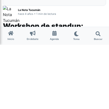
La Nota Tucumán
hace 4 años • 1 min de lectura
Workshop de standup:
aprendé a hacer reir al
Inicio
En debate
Agenda
Tema
Buscar
público
Cultura