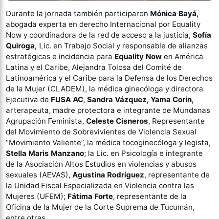
Durante la jornada también participaron
Mónica Bayá,
abogada experta en derecho Internacional por Equality
Now y coordinadora de la red de acceso a la justicia,
Sofía
Quiroga,
Lic. en Trabajo Social y responsable de alianzas
estratégicas e incidencia para
Equality Now
en América
Latina y el Caribe, Alejandra Tolosa del Comité de
Latinoamérica y el Caribe para la Defensa de los Derechos
de la Mujer (CLADEM), la médica ginecóloga y directora
Ejecutiva de
FUSA AC
,
Sandra Vázquez,
Yama Corin,
arterapeuta, madre protectora e integrante de Mundanas
Agrupación Feminista,
Celeste Cisneros
, Representante
del Movimiento de Sobrevivientes de Violencia Sexual
“Movimiento Valiente”, la médica tocoginecóloga y legista,
Stella Maris Manzano
; la Lic. en Psicología e integrante
de la Asociación Altos Estudios en violencias y abusos
sexuales (AEVAS),
Agustina Rodríguez
, representante de
la Unidad Fiscal Especializada en Violencia contra las
Mujeres (UFEM);
Fátima Forte
, representante de la
Oficina de la Mujer de la Corte Suprema de Tucumán,
entre otras.