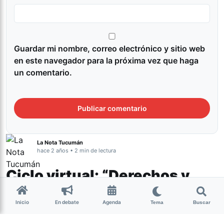
Guardar mi nombre, correo electrónico y sitio web
en este navegador para la próxima vez que haga
un comentario.
La Nota Tucumán
hace 2 años • 2 min de lectura
Ciclo virtual: “Derechos y
conocimiento libre en
Inicio
En debate
Agenda
Tema
Buscar
territorios digitales”