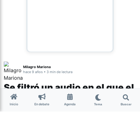
Milagro Mariona
hace 9 años • 3 min de lectura
Se filtró un audio en el que el
concejal Romano Norri trata
Inicio
En debate
Agenda
Tema
Buscar
de “puta” a Evita
Actualidad