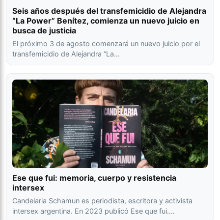
Seis años después del transfemicidio de Alejandra
“La Power” Benítez, comienza un nuevo juicio en
busca de justicia
El próximo 3 de agosto comenzará un nuevo juicio por el
transfemicidio de Alejandra “La…
Ese que fui: memoria, cuerpo y resistencia
intersex
Candelaria Schamun es periodista, escritora y activista
intersex argentina. En 2023 publicó Ese que fui.…