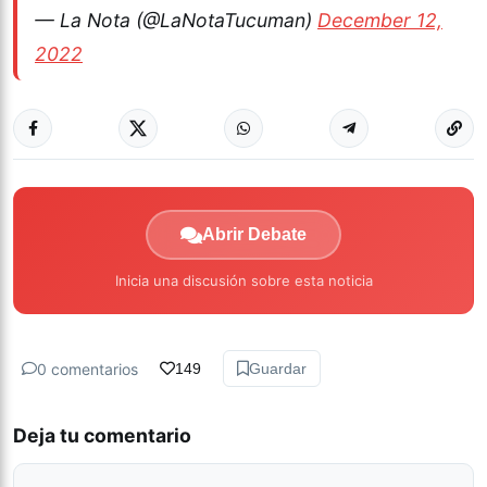
— La Nota (@LaNotaTucuman)
December 12,
2022
Abrir Debate
Inicia una discusión sobre esta noticia
0 comentarios
149
Guardar
Deja tu comentario