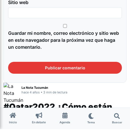
Sitio web
Guardar mi nombre, correo electrónico y sitio web
en este navegador para la próxima vez que haga
un comentario.
La Nota Tucumán
hace 4 años • 3 min de lectura
#Qatar2022 ¿Cómo están
los países semifinalistas en
Inicio
En debate
Agenda
Tema
Buscar
el mundial del cannabis?