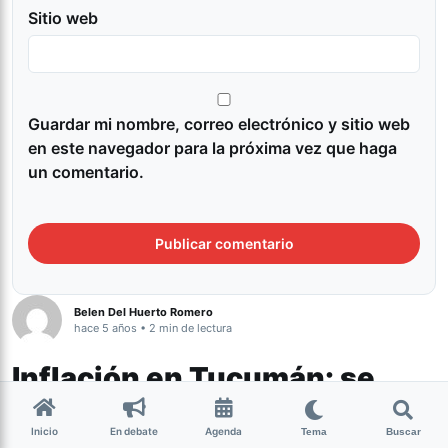
Sitio web
Guardar mi nombre, correo electrónico y sitio web
en este navegador para la próxima vez que haga
un comentario.
Belen Del Huerto Romero
hace 5 años • 2 min de lectura
Inflación en Tucumán: se
registró una suba de 2,51%
Inicio
En debate
Agenda
Tema
Buscar
del Índice de Precios al