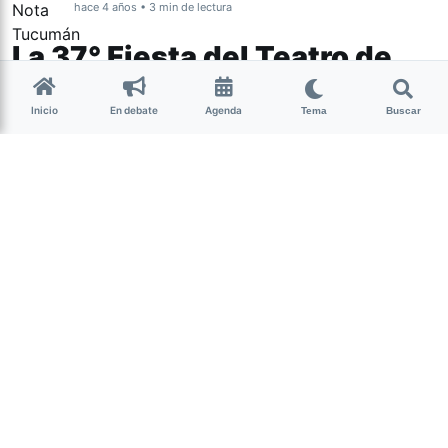
hace 4 años • 3 min de lectura
La 37° Fiesta del Teatro de
Tucumán ya tiene sus 16
Inicio
En debate
Agenda
obras seleccionadas
Tema
Buscar
Teatro