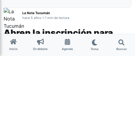
La Nota Tucumán
hace 5 años • 1 min de lectura
Abren la inscripción para
vacunar a personas entre 55
Inicio
En debate
Agenda
y 59 años
Tema
Buscar
Tucumán