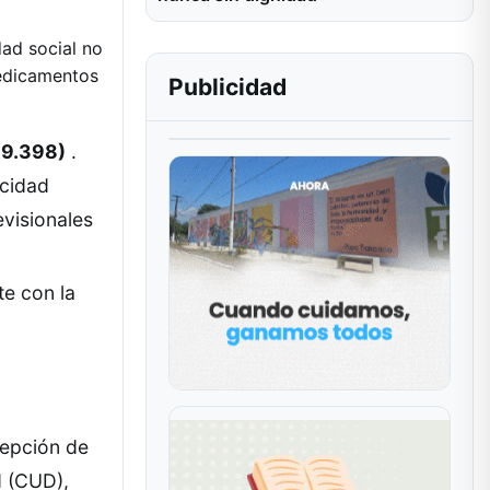
dad social no
edicamentos
Publicidad
89.398)
.
acidad
visionales
e con la
cepción de
d (CUD),