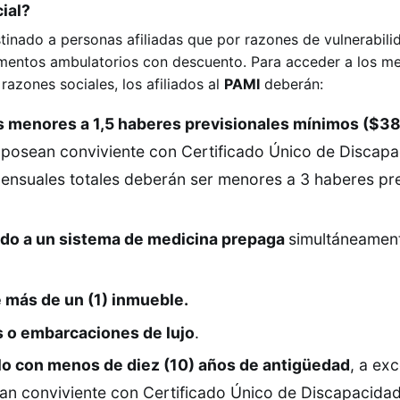
ial?
tinado a personas afiliadas que por razones de vulnerabili
entos ambulatorios con descuento. Para acceder a los m
 razones sociales, los afiliados al
PAMI
deberán:
s menores a 1,5 haberes previsionales mínimos ($3
 posean conviviente con Certificado Único de Discap
mensuales totales deberán ser menores a 3 haberes pre
ado a un sistema de medicina prepaga
simultáneament
e más de un (1) inmueble.
 o embarcaciones de lujo
.
lo con menos de diez (10) años de antigüedad
, a ex
an conviviente con Certificado Único de Discapacida