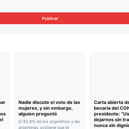
bar
Nadie discute el voto de las
Carta abierta d
mujeres, y sin embargo,
becaria del CO
los
alguien preguntó
presidente: “U
el
dejarnos sin tr
El 92,6% de los argentinos y las
nunca sin digni
argentinas sostiene que el