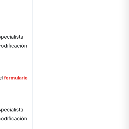
pecialista
codificación
el
formulario
pecialista
codificación