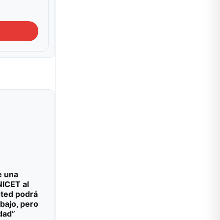
e una
NICET al
sted podrá
abajo, pero
dad”