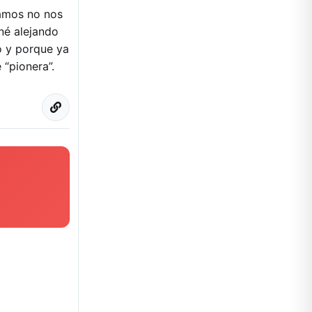
samos no nos
né alejando
o y porque ya
 “pionera”.