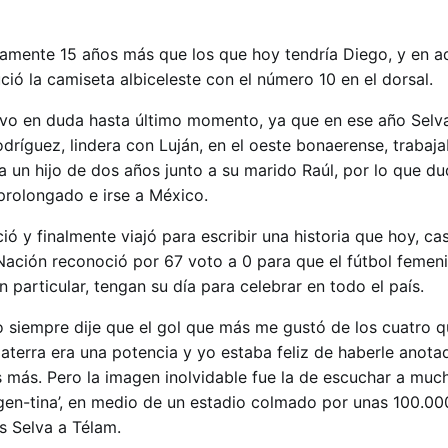
stamente 15 años más que los que hoy tendría Diego, y en a
ió la camiseta albiceleste con el número 10 en el dorsal.
uvo en duda hasta último momento, ya que en ese año Selv
dríguez, lindera con Luján, en el oeste bonaerense, trabaj
a un hijo de dos años junto a su marido Raúl, por lo que d
prolongado e irse a México.
ó y finalmente viajó para escribir una historia que hoy, ca
Nación reconoció por 67 voto a 0 para que el fútbol femen
en particular, tengan su día para celebrar en todo el país.
 siempre dije que el gol que más me gustó de los cuatro 
laterra era una potencia y yo estaba feliz de haberle anota
es más. Pero la imagen inolvidable fue la de escuchar a muc
-gen-tina’, en medio de un estadio colmado por unas 100.00
s Selva a Télam.