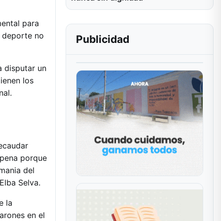
ental para
l deporte no
Publicidad
a disputar un
tienen los
nal.
recaudar
a pena porque
mania del
Elba Selva.
e la
arones en el