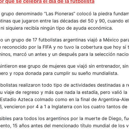
or qué se celebra el día de la futbolista
 grupo denominado “Las Pioneras” colocó la piedra fundam
ntinas que jugaron entre las décadas del 50 y 90, cuando e
ni siquiera recibía ningún tipo de ayuda económica.
o un grupo de 17 futbolistas argentinas viajó a México par
e reconocido por la FIFA y no tuvo la cobertura que hoy sí 
nos, marcó un antes y un después para la selección nacio
sintieron ese grupo de mujeres que viajó sin entrenador, sin
nero y ropa donada para cumplir su sueño mundialista.
bolistas realizaron todo tipo de actividades destinadas a 
u viaje de regreso y más que nada la estadía, pero valió l
 Estadio Azteca colmado como en la final de Argentina-Ale
 vencieron por 4 a 1 a Inglaterra con los cuatro tantos de 
sibles para todos los argentinos por la muerte de Diego, fu
to, 15 años antes del mencionado título mundial de los v