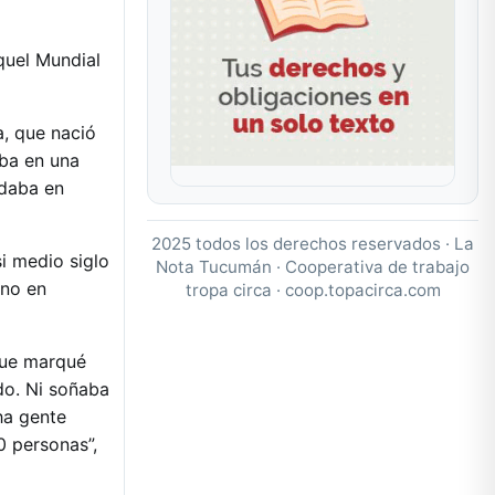
quel Mundial
a, que nació
aba en una
udaba en
2025 todos los derechos reservados · La
si medio siglo
Nota Tucumán · Cooperativa de trabajo
ino en
tropa circa ·
coop.topacirca.com
que marqué
do. Ni soñaba
ha gente
0 personas”,