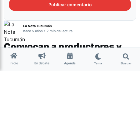
La Nota Tucumán
hace 5 años • 2 min de lectura
Convocan a productores y
productoras para ser parte
Inicio
En debate
Agenda
del Mercado Cultural Virtual
Tema
Buscar
Cultura