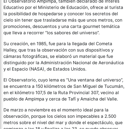
El Observatorio Ampimpa, también declarado de Interés
Educativo por el Ministerio de Educación, ofrece al turista
la posibilidad de hospedarse y conocer los secretos del
cielo sin tener que trasladarse más que unos metros, con
promociones, descuentos y una carta gourmet temática
que lleva a recorrer “los sabores del universo”.
Su creación, en 1985, fue para la llegada del Cometa
Halley, que tras la observación con sus dispositivos y
cámaras fotográficas, se elaboró un material que fue
distinguido por la Administración Nacional de Aeronáutica
y el Espacio (NASA), de Estados Unidos.
El Observatorio, cuyo lema es “Una ventana del universo”,
se encuentra a 150 kilómetros de San Miguel de Tucumán,
en el kilómetro 107,5 de la Ruta Provincial 307, vecino al
pueblo de Ampimpa y cerca de Tafí y Amaicha del Valle.
De marzo a noviembre es el momento ideal para la
observación, porque los cielos son impecables a 2.500
metros sobre el nivel del mar y donde el espectáculo, que
comienza a las 18 y finaliza a las 23, se puede observar